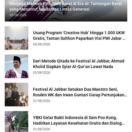
Menjaga Marwah PWI Jawa Barat di Era AI: Tantangan Berat
yang Menuntut Solidaritas Lintas Generasi
03/08/2026
Usung Program ‘Creative Hub’ Hingga 1.000 UKW
Gratis, Tantan Sulthon Paparkan Visi PWI Jabar di
Kota Bogor
03/08/2026
Dari Metode Qitada ke Festival Al Jabbar, Ahmad
Kholid Siapkan Syiar Al-Qur’an Lewat Nada
03/08/2026
Festival Al Jabbar Satukan Dua Maestro Seni,
Rosikin WK dan Irwan Guntari Garap Pertunjukan
Kolosal
01/08/2026
YBKI Gelar Bakti Indonesia di Sam Poo Kong,
Hadirkan Layanan Kesehatan Gratis dan Dialog
Kebangsaan
01/08/2026