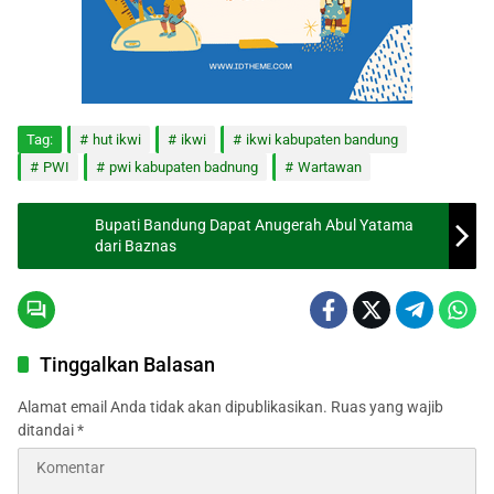
Tag:
hut ikwi
ikwi
ikwi kabupaten bandung
PWI
pwi kabupaten badnung
Wartawan
Bupati Bandung Dapat Anugerah Abul Yatama
dari Baznas
Tinggalkan Balasan
Alamat email Anda tidak akan dipublikasikan.
Ruas yang wajib
ditandai
*