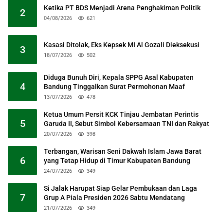
Ketika PT BDS Menjadi Arena Penghakiman Politik
2
04/08/2026
621
Kasasi Ditolak, Eks Kepsek MI Al Gozali Dieksekusi
3
18/07/2026
502
Diduga Bunuh Diri, Kepala SPPG Asal Kabupaten
4
Bandung Tinggalkan Surat Permohonan Maaf
13/07/2026
478
Ketua Umum Persit KCK Tinjau Jembatan Perintis
5
Garuda II, Sebut Simbol Kebersamaan TNI dan Rakyat
20/07/2026
398
Terbangan, Warisan Seni Dakwah Islam Jawa Barat
6
yang Tetap Hidup di Timur Kabupaten Bandung
24/07/2026
349
Si Jalak Harupat Siap Gelar Pembukaan dan Laga
7
Grup A Piala Presiden 2026 Sabtu Mendatang
21/07/2026
349