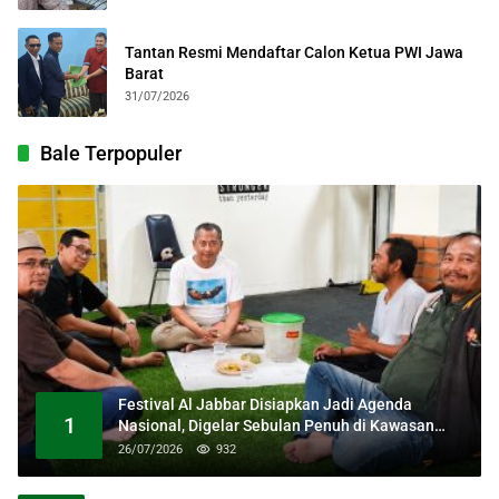
Tantan Resmi Mendaftar Calon Ketua PWI Jawa
Barat
31/07/2026
Bale Terpopuler
Festival Al Jabbar Disiapkan Jadi Agenda
1
Nasional, Digelar Sebulan Penuh di Kawasan
Masjid Raya Al Jabbar
26/07/2026
932