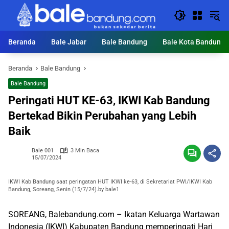
Langsung
ke
konten
Beranda
Bale Jabar
Bale Bandung
Bale Kota Bandung
Beranda
Bale Bandung
Bale Bandung
Peringati HUT KE-63, IKWI Kab Bandung
Bertekad Bikin Perubahan yang Lebih
Baik
Bale 001
3 Min Baca
15/07/2024
IKWI Kab Bandung saat peringatan HUT IKWI ke-63, di Sekretariat PWI/IKWI Kab
Bandung, Soreang, Senin (15/7/24).by bale1
SOREANG, Balebandung.com – Ikatan Keluarga Wartawan
Indonesia (IKWI) Kabupaten Bandung memperingati Hari