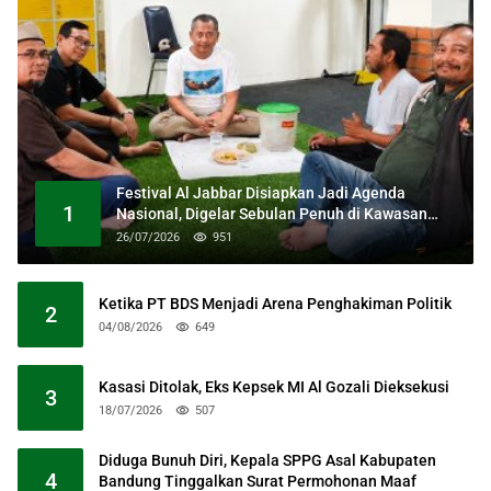
Festival Al Jabbar Disiapkan Jadi Agenda
1
Nasional, Digelar Sebulan Penuh di Kawasan
Masjid Raya Al Jabbar
26/07/2026
951
Ketika PT BDS Menjadi Arena Penghakiman Politik
2
04/08/2026
649
Kasasi Ditolak, Eks Kepsek MI Al Gozali Dieksekusi
3
18/07/2026
507
Diduga Bunuh Diri, Kepala SPPG Asal Kabupaten
4
Bandung Tinggalkan Surat Permohonan Maaf