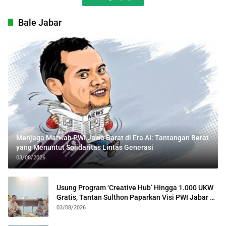
Bale Jabar
Menjaga Marwah PWI Jawa Barat di Era AI: Tantangan Berat
yang Menuntut Solidaritas Lintas Generasi
03/08/2026
Usung Program ‘Creative Hub’ Hingga 1.000 UKW
Gratis, Tantan Sulthon Paparkan Visi PWI Jabar di
Kota Bogor
03/08/2026