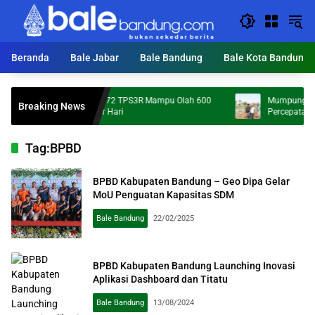
Langsung
ke
konten
Beranda
Bale Jabar
Bale Bandung
Bale Kota Bandung
KDS Targetkan 172 TPS3R Mampu Olah 600
Mumpung Kemarau,
Breaking News
Ton Sampah per Hari
Percepatan Normali
Tag:
BPBD
BPBD Kabupaten Bandung – Geo Dipa Gelar
MoU Penguatan Kapasitas SDM
Bale Bandung
22/02/2025
BPBD Kabupaten Bandung Launching Inovasi
Aplikasi Dashboard dan Titatu
Bale Bandung
13/08/2024