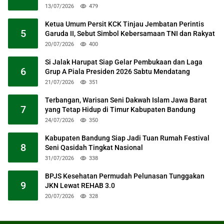
13/07/2026
479
Ketua Umum Persit KCK Tinjau Jembatan Perintis
5
Garuda II, Sebut Simbol Kebersamaan TNI dan Rakyat
20/07/2026
400
Si Jalak Harupat Siap Gelar Pembukaan dan Laga
6
Grup A Piala Presiden 2026 Sabtu Mendatang
21/07/2026
351
Terbangan, Warisan Seni Dakwah Islam Jawa Barat
7
yang Tetap Hidup di Timur Kabupaten Bandung
24/07/2026
350
Kabupaten Bandung Siap Jadi Tuan Rumah Festival
8
Seni Qasidah Tingkat Nasional
31/07/2026
338
BPJS Kesehatan Permudah Pelunasan Tunggakan
9
JKN Lewat REHAB 3.0
20/07/2026
328