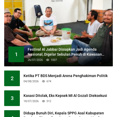
Festival Al Jabbar Disiapkan Jadi Agenda
1
Nasional, Digelar Sebulan Penuh di Kawasan
Masjid Raya Al Jabbar
26/07/2026
1007
Ketika PT BDS Menjadi Arena Penghakiman Politik
2
04/08/2026
674
Kasasi Ditolak, Eks Kepsek MI Al Gozali Dieksekusi
3
18/07/2026
512
Diduga Bunuh Diri, Kepala SPPG Asal Kabupaten