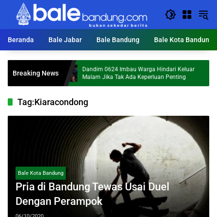
Langsung
ke
konten
Beranda
Bale Jabar
Bale Bandung
Bale Kota Bandung
Dandim 0624 Imbau Warga Hindari Keluar
Breaking News
omi
Malam Jika Tak Ada Keperluan Penting
Tag:
Kiaracondong
Bale Kota Bandung
Pria di Bandung Tewas Usai Duel
Dengan Perampok
06/10/2020