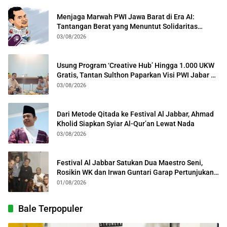
Menjaga Marwah PWI Jawa Barat di Era AI:
Tantangan Berat yang Menuntut Solidaritas
Lintas Generasi
03/08/2026
Usung Program ‘Creative Hub’ Hingga 1.000 UKW
Gratis, Tantan Sulthon Paparkan Visi PWI Jabar di
Kota Bogor
03/08/2026
Dari Metode Qitada ke Festival Al Jabbar, Ahmad
Kholid Siapkan Syiar Al-Qur’an Lewat Nada
03/08/2026
Festival Al Jabbar Satukan Dua Maestro Seni,
Rosikin WK dan Irwan Guntari Garap Pertunjukan
Kolosal
01/08/2026
Bale Terpopuler