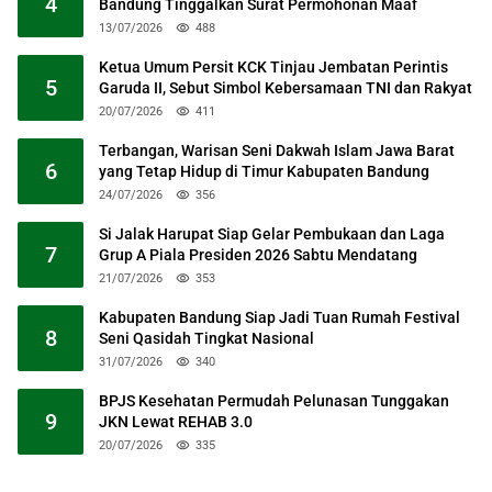
4
Bandung Tinggalkan Surat Permohonan Maaf
13/07/2026
488
Ketua Umum Persit KCK Tinjau Jembatan Perintis
5
Garuda II, Sebut Simbol Kebersamaan TNI dan Rakyat
20/07/2026
411
Terbangan, Warisan Seni Dakwah Islam Jawa Barat
6
yang Tetap Hidup di Timur Kabupaten Bandung
24/07/2026
356
Si Jalak Harupat Siap Gelar Pembukaan dan Laga
7
Grup A Piala Presiden 2026 Sabtu Mendatang
21/07/2026
353
Kabupaten Bandung Siap Jadi Tuan Rumah Festival
8
Seni Qasidah Tingkat Nasional
31/07/2026
340
BPJS Kesehatan Permudah Pelunasan Tunggakan
9
JKN Lewat REHAB 3.0
20/07/2026
335