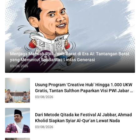
Menjaga Marwah PWI Jawa Barat di Era AI: Tantangan Berat
yang Menuntut Solidaritas Lintas Generasi
03/08/2026
Usung Program ‘Creative Hub’ Hingga 1.000 UKW
Gratis, Tantan Sulthon Paparkan Visi PWI Jabar di
Kota Bogor
03/08/2026
Dari Metode Qitada ke Festival Al Jabbar, Ahmad
Kholid Siapkan Syiar Al-Qur’an Lewat Nada
03/08/2026