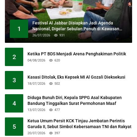
Festival Al Jabbar Disiapkan Jadi Agenda
1
Nasional, Digelar Sebulan Penuh di Kawasan
Masjid Raya Al Jabbar
26/07/2026
931
Ketika PT BDS Menjadi Arena Penghakiman Politik
2
04/08/2026
620
Kasasi Ditolak, Eks Kepsek MI Al Gozali Dieksekusi
3
18/07/2026
502
Diduga Bunuh Diri, Kepala SPPG Asal Kabupaten
4
Bandung Tinggalkan Surat Permohonan Maaf
13/07/2026
477
Ketua Umum Persit KCK Tinjau Jembatan Perintis
5
Garuda II, Sebut Simbol Kebersamaan TNI dan Rakyat
20/07/2026
397