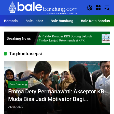
Langsung
ke
konten
Beranda
Bale Jabar
Bale Bandung
Bale Kota Bandung
Cegah Praktik Korupsi, KDS Dorong Seluruh
Investor
Breaking News
a
OPD Tindak Lanjuti Rekomendasi KPK
Sebut Ke
Tag:
kontrasepsi
Bale Bandung
Emma Dety Permanawati: Akseptor KB
Muda Bisa Jadi Motivator Bagi
Pasangan Usia Subur
21/05/2025