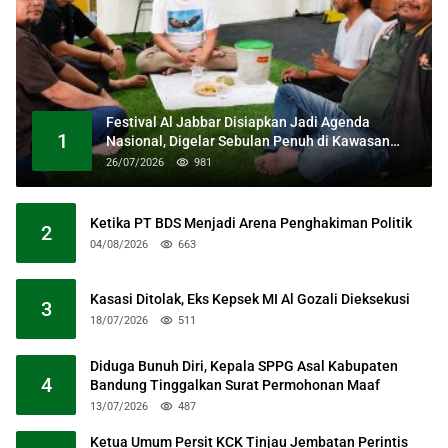
Festival Al Jabbar Disiapkan Jadi Agenda
1
Nasional, Digelar Sebulan Penuh di Kawasan
Masjid Raya Al Jabbar
26/07/2026
981
Ketika PT BDS Menjadi Arena Penghakiman Politik
2
04/08/2026
663
Kasasi Ditolak, Eks Kepsek MI Al Gozali Dieksekusi
3
18/07/2026
511
Diduga Bunuh Diri, Kepala SPPG Asal Kabupaten
4
Bandung Tinggalkan Surat Permohonan Maaf
13/07/2026
487
Ketua Umum Persit KCK Tinjau Jembatan Perintis