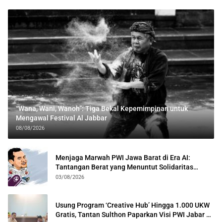
“Wana, Wani, Wanoh”: Tiga Bekal Kepemimpinan untuk
Mengawal Festival Al Jabbar
08/08/2026
Menjaga Marwah PWI Jawa Barat di Era AI:
Tantangan Berat yang Menuntut Solidaritas
Lintas Generasi
03/08/2026
Usung Program ‘Creative Hub’ Hingga 1.000 UKW
Gratis, Tantan Sulthon Paparkan Visi PWI Jabar di