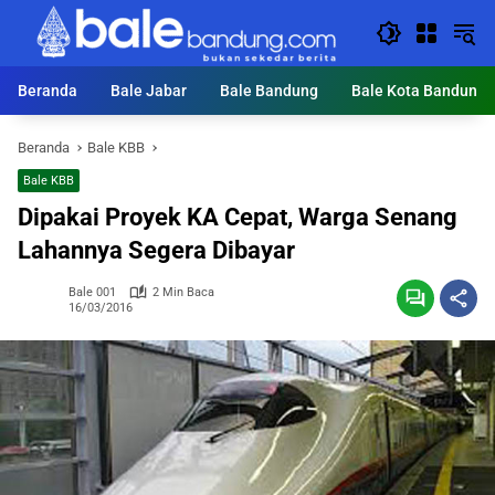
Langsung
ke
konten
Beranda
Bale Jabar
Bale Bandung
Bale Kota Bandung
Beranda
Bale KBB
Bale KBB
Dipakai Proyek KA Cepat, Warga Senang
Lahannya Segera Dibayar
Bale 001
2 Min Baca
16/03/2016