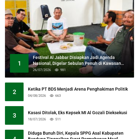
Festival Al Jabbar Disiapkan Jadi Agenda
1
Nasional, Digelar Sebulan Penuh di Kawasan
Masjid Raya Al Jabbar
26/07/2026
981
Ketika PT BDS Menjadi Arena Penghakiman Politik
2
04/08/2026
663
Kasasi Ditolak, Eks Kepsek MI Al Gozali Dieksekusi
3
18/07/2026
511
Diduga Bunuh Diri, Kepala SPPG Asal Kabupaten