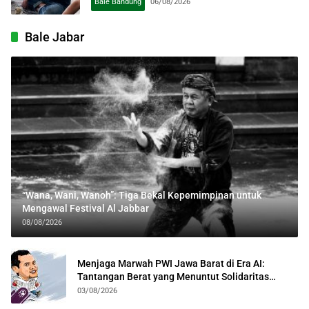
Bale Bandung
06/08/2026
Bale Jabar
“Wana, Wani, Wanoh”: Tiga Bekal Kepemimpinan untuk
Mengawal Festival Al Jabbar
08/08/2026
Menjaga Marwah PWI Jawa Barat di Era AI:
Tantangan Berat yang Menuntut Solidaritas
Lintas Generasi
03/08/2026