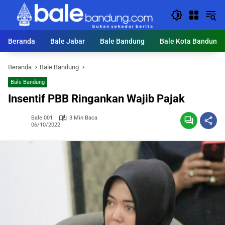
Langsung
ke
konten
Beranda
Bale Jabar
Bale Bandung
Bale Kota Bandung
Beranda
Bale Bandung
Bale Bandung
Insentif PBB Ringankan Wajib Pajak
Bale 001
3 Min Baca
06/10/2022