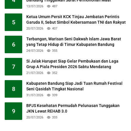
4
Bandung Tinggalkan Surat Permohonan Maaf
13/07/2026
487
Ketua Umum Persit KCK Tinjau Jembatan Perintis
5
Garuda II, Sebut Simbol Kebersamaan TNI dan Rakyat
20/07/2026
407
Terbangan, Warisan Seni Dakwah Islam Jawa Barat
6
yang Tetap Hidup di Timur Kabupaten Bandung
24/07/2026
355
Si Jalak Harupat Siap Gelar Pembukaan dan Laga
7
Grup A Piala Presiden 2026 Sabtu Mendatang
21/07/2026
352
Kabupaten Bandung Siap Jadi Tuan Rumah Festival
8
Seni Qasidah Tingkat Nasional
31/07/2026
339
BPJS Kesehatan Permudah Pelunasan Tunggakan
9
JKN Lewat REHAB 3.0
20/07/2026
333