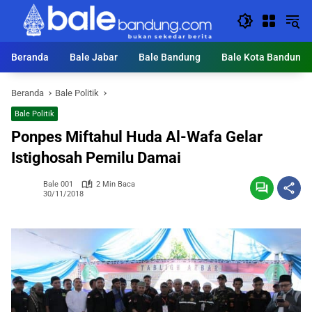
Langsung
ke
konten
Beranda
Bale Jabar
Bale Bandung
Bale Kota Bandung
Beranda
Bale Politik
Bale Politik
Ponpes Miftahul Huda Al-Wafa Gelar
Istighosah Pemilu Damai
Bale 001
2 Min Baca
30/11/2018