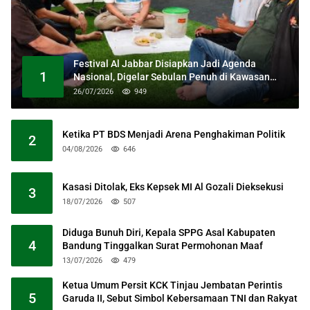
Festival Al Jabbar Disiapkan Jadi Agenda
1
Nasional, Digelar Sebulan Penuh di Kawasan
Masjid Raya Al Jabbar
26/07/2026
949
Ketika PT BDS Menjadi Arena Penghakiman Politik
2
04/08/2026
646
Kasasi Ditolak, Eks Kepsek MI Al Gozali Dieksekusi
3
18/07/2026
507
Diduga Bunuh Diri, Kepala SPPG Asal Kabupaten
4
Bandung Tinggalkan Surat Permohonan Maaf
13/07/2026
479
Ketua Umum Persit KCK Tinjau Jembatan Perintis
5
Garuda II, Sebut Simbol Kebersamaan TNI dan Rakyat