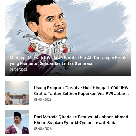
Menjaga Marwah PWI Jawa Barat di Era AI: Tantangan Berat
yang Menuntut Solidaritas Lintas Generasi
03/08/2026
Usung Program ‘Creative Hub’ Hingga 1.000 UKW
Gratis, Tantan Sulthon Paparkan Visi PWI Jabar di
Kota Bogor
03/08/2026
Dari Metode Qitada ke Festival Al Jabbar, Ahmad
Kholid Siapkan Syiar Al-Qur’an Lewat Nada
03/08/2026