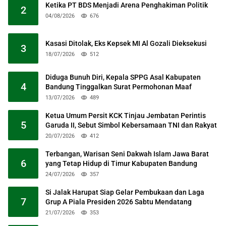
Ketika PT BDS Menjadi Arena Penghakiman Politik
2
04/08/2026
676
Kasasi Ditolak, Eks Kepsek MI Al Gozali Dieksekusi
3
18/07/2026
512
Diduga Bunuh Diri, Kepala SPPG Asal Kabupaten
4
Bandung Tinggalkan Surat Permohonan Maaf
13/07/2026
489
Ketua Umum Persit KCK Tinjau Jembatan Perintis
5
Garuda II, Sebut Simbol Kebersamaan TNI dan Rakyat
20/07/2026
412
Terbangan, Warisan Seni Dakwah Islam Jawa Barat
6
yang Tetap Hidup di Timur Kabupaten Bandung
24/07/2026
357
Si Jalak Harupat Siap Gelar Pembukaan dan Laga
7
Grup A Piala Presiden 2026 Sabtu Mendatang
21/07/2026
353