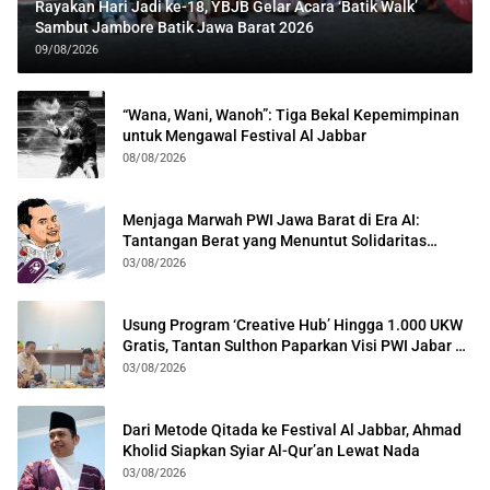
Rayakan Hari Jadi ke-18, YBJB Gelar Acara ‘Batik Walk’
Sambut Jambore Batik Jawa Barat 2026
09/08/2026
“Wana, Wani, Wanoh”: Tiga Bekal Kepemimpinan
untuk Mengawal Festival Al Jabbar
08/08/2026
Menjaga Marwah PWI Jawa Barat di Era AI:
Tantangan Berat yang Menuntut Solidaritas
Lintas Generasi
03/08/2026
Usung Program ‘Creative Hub’ Hingga 1.000 UKW
Gratis, Tantan Sulthon Paparkan Visi PWI Jabar di
Kota Bogor
03/08/2026
Dari Metode Qitada ke Festival Al Jabbar, Ahmad
Kholid Siapkan Syiar Al-Qur’an Lewat Nada
03/08/2026