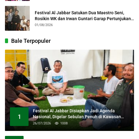
Festival Al Jabbar Satukan Dua Maestro Seni,
Rosikin WK dan Irwan Guntari Garap Pertunjukan
Kolosal
01/08/2026
Bale Terpopuler
Festival Al Jabbar Disiapkan Jadi Agenda
1
Nasional, Digelar Sebulan Penuh di Kawasan
Masjid Raya Al Jabbar
26/07/2026
1008