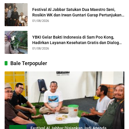
Festival Al Jabbar Satukan Dua Maestro Seni,
Rosikin WK dan Irwan Guntari Garap Pertunjukan
Kolosal
01/08/2026
YBKI Gelar Bakti Indonesia di Sam Poo Kong,
Hadirkan Layanan Kesehatan Gratis dan Dialog
Kebangsaan
01/08/2026
Bale Terpopuler
Festival Al Jabbar Disiapkan Jadi Agenda