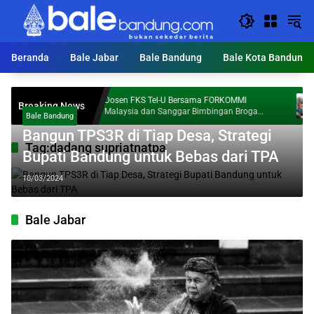
Langsung
ke
konten
Beranda
Bale Jabar
Bale Bandung
Bale Kota Bandung
Dosen FKS Tel-U Bersama FORKOMMI
KD
Breaking News
val Al
Malaysia dan Sanggar Bimbingan Broga
To
Bale Bandung
Perkuat Kolaborasi Internasional melalui
Bangun TPS3R di Tiap Desa, Strategi
Pengabdian kepada Masyarakat
Tag:
dadang supriatnatpa
Bupati Bandung untuk Bebas dari TPA
10/03/2024
Bale Jabar