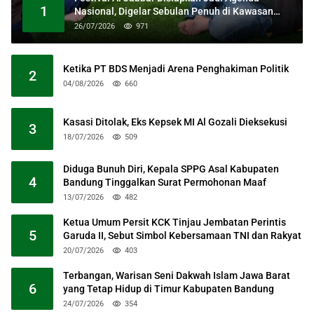
1
Nasional, Digelar Sebulan Penuh di Kawasan
Masjid Raya Al Jabbar
26/07/2026
971
Ketika PT BDS Menjadi Arena Penghakiman Politik
2
04/08/2026
660
Kasasi Ditolak, Eks Kepsek MI Al Gozali Dieksekusi
3
18/07/2026
509
Diduga Bunuh Diri, Kepala SPPG Asal Kabupaten
4
Bandung Tinggalkan Surat Permohonan Maaf
13/07/2026
482
Ketua Umum Persit KCK Tinjau Jembatan Perintis
5
Garuda II, Sebut Simbol Kebersamaan TNI dan Rakyat
20/07/2026
403
Terbangan, Warisan Seni Dakwah Islam Jawa Barat
6
yang Tetap Hidup di Timur Kabupaten Bandung
24/07/2026
354