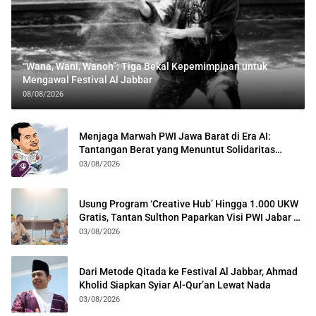
“Wana, Wani, Wanoh”: Tiga Bekal Kepemimpinan untuk
Mengawal Festival Al Jabbar
08/08/2026
Menjaga Marwah PWI Jawa Barat di Era AI:
Tantangan Berat yang Menuntut Solidaritas
Lintas Generasi
03/08/2026
Usung Program ‘Creative Hub’ Hingga 1.000 UKW
Gratis, Tantan Sulthon Paparkan Visi PWI Jabar di
Kota Bogor
03/08/2026
Dari Metode Qitada ke Festival Al Jabbar, Ahmad
Kholid Siapkan Syiar Al-Qur’an Lewat Nada
03/08/2026