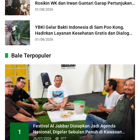
Rosikin WK dan Irwan Guntari Garap Pertunjukan
Kolosal
01/08/2026
YBKI Gelar Bakti Indonesia di Sam Poo Kong,
Hadirkan Layanan Kesehatan Gratis dan Dialog
Kebangsaan
01/08/2026
Bale Terpopuler
Festival Al Jabbar Disiapkan Jadi Agenda
1
Nasional, Digelar Sebulan Penuh di Kawasan
Masjid Raya Al Jabbar
26/07/2026
977