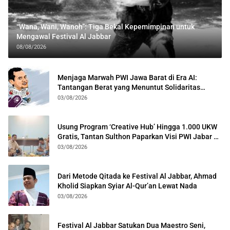
“Wana, Wani, Wanoh”: Tiga Bekal Kepemimpinan untuk
Mengawal Festival Al Jabbar
08/08/2026
Menjaga Marwah PWI Jawa Barat di Era AI:
Tantangan Berat yang Menuntut Solidaritas
Lintas Generasi
03/08/2026
Usung Program ‘Creative Hub’ Hingga 1.000 UKW
Gratis, Tantan Sulthon Paparkan Visi PWI Jabar di
Kota Bogor
03/08/2026
Dari Metode Qitada ke Festival Al Jabbar, Ahmad
Kholid Siapkan Syiar Al-Qur’an Lewat Nada
03/08/2026
Festival Al Jabbar Satukan Dua Maestro Seni,