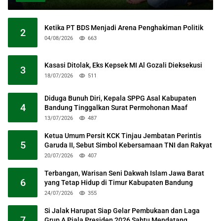
Ketika PT BDS Menjadi Arena Penghakiman Politik
2
04/08/2026
663
Kasasi Ditolak, Eks Kepsek MI Al Gozali Dieksekusi
3
18/07/2026
511
Diduga Bunuh Diri, Kepala SPPG Asal Kabupaten
4
Bandung Tinggalkan Surat Permohonan Maaf
13/07/2026
487
Ketua Umum Persit KCK Tinjau Jembatan Perintis
5
Garuda II, Sebut Simbol Kebersamaan TNI dan Rakyat
20/07/2026
407
Terbangan, Warisan Seni Dakwah Islam Jawa Barat
6
yang Tetap Hidup di Timur Kabupaten Bandung
24/07/2026
355
Si Jalak Harupat Siap Gelar Pembukaan dan Laga
7
Grup A Piala Presiden 2026 Sabtu Mendatang