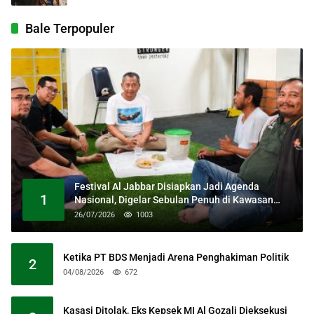
Bale Terpopuler
Festival Al Jabbar Disiapkan Jadi Agenda
1
Nasional, Digelar Sebulan Penuh di Kawasan
Masjid Raya Al Jabbar
26/07/2026
1003
Ketika PT BDS Menjadi Arena Penghakiman Politik
2
04/08/2026
672
Kasasi Ditolak, Eks Kepsek MI Al Gozali Dieksekusi