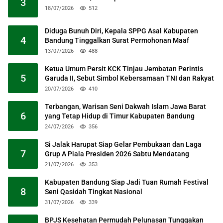
3
18/07/2026
512
Diduga Bunuh Diri, Kepala SPPG Asal Kabupaten
4
Bandung Tinggalkan Surat Permohonan Maaf
13/07/2026
488
Ketua Umum Persit KCK Tinjau Jembatan Perintis
5
Garuda II, Sebut Simbol Kebersamaan TNI dan Rakyat
20/07/2026
410
Terbangan, Warisan Seni Dakwah Islam Jawa Barat
6
yang Tetap Hidup di Timur Kabupaten Bandung
24/07/2026
356
Si Jalak Harupat Siap Gelar Pembukaan dan Laga
7
Grup A Piala Presiden 2026 Sabtu Mendatang
21/07/2026
353
Kabupaten Bandung Siap Jadi Tuan Rumah Festival
8
Seni Qasidah Tingkat Nasional
31/07/2026
339
BPJS Kesehatan Permudah Pelunasan Tunggakan