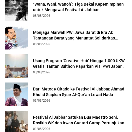
“Wana, Wani, Wanoh”: Tiga Bekal Kepemimpinan
untuk Mengawal Festival Al Jabbar
08/08/2026
Menjaga Marwah PWI Jawa Barat di Era AI:
Tantangan Berat yang Menuntut Solidaritas
Lintas Generasi
03/08/2026
Usung Program ‘Creative Hub’ Hingga 1.000 UKW
Gratis, Tantan Sulthon Paparkan Visi PWI Jabar di
Kota Bogor
03/08/2026
Dari Metode Qitada ke Festival Al Jabbar, Ahmad
Kholid Siapkan Syiar Al-Qur’an Lewat Nada
03/08/2026
Festival Al Jabbar Satukan Dua Maestro Seni,
Rosikin WK dan Irwan Guntari Garap Pertunjukan
Kolosal
01/08/2026