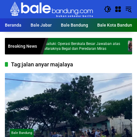
Langsung
ke
konten
Beranda
Bale Jabar
Bale Bandung
Bale Kota Bandung
ar
Hailuki: Operasi Berskala Besar Jawaban atas
Rayak
Breaking News
Maraknya Begal dan Peredaran Miras
‘Bati
2026
Tag:
jalan anyar majalaya
Bale Bandung