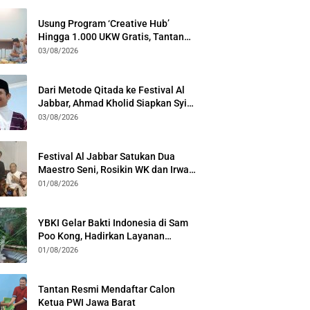
Usung Program ‘Creative Hub’
Hingga 1.000 UKW Gratis, Tantan
Sulthon Paparkan Visi PWI Jabar di
03/08/2026
Kota Bogor
Dari Metode Qitada ke Festival Al
Jabbar, Ahmad Kholid Siapkan Syiar
Al-Qur’an Lewat Nada
03/08/2026
Festival Al Jabbar Satukan Dua
Maestro Seni, Rosikin WK dan Irwan
Guntari Garap Pertunjukan Kolosal
01/08/2026
YBKI Gelar Bakti Indonesia di Sam
Poo Kong, Hadirkan Layanan
Kesehatan Gratis dan Dialog
01/08/2026
Kebangsaan
Tantan Resmi Mendaftar Calon
Ketua PWI Jawa Barat