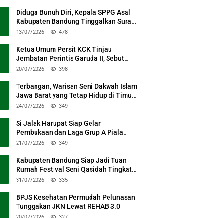
Diduga Bunuh Diri, Kepala SPPG Asal
Kabupaten Bandung Tinggalkan Surat
Permohonan Maaf
13/07/2026
478
Ketua Umum Persit KCK Tinjau
Jembatan Perintis Garuda II, Sebut
Simbol Kebersamaan TNI dan Rakyat
20/07/2026
398
Terbangan, Warisan Seni Dakwah Islam
Jawa Barat yang Tetap Hidup di Timur
Kabupaten Bandung
24/07/2026
349
Si Jalak Harupat Siap Gelar
Pembukaan dan Laga Grup A Piala
Presiden 2026 Sabtu Mendatang
21/07/2026
349
Kabupaten Bandung Siap Jadi Tuan
Rumah Festival Seni Qasidah Tingkat
Nasional
31/07/2026
335
BPJS Kesehatan Permudah Pelunasan
Tunggakan JKN Lewat REHAB 3.0
20/07/2026
327