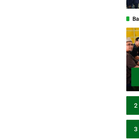
Ba
2
3