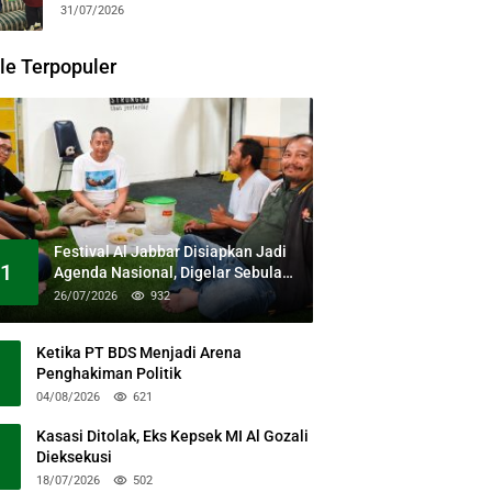
31/07/2026
le Terpopuler
Festival Al Jabbar Disiapkan Jadi
1
Agenda Nasional, Digelar Sebulan
Penuh di Kawasan Masjid Raya Al
26/07/2026
932
Jabbar
Ketika PT BDS Menjadi Arena
Penghakiman Politik
04/08/2026
621
Kasasi Ditolak, Eks Kepsek MI Al Gozali
Dieksekusi
18/07/2026
502