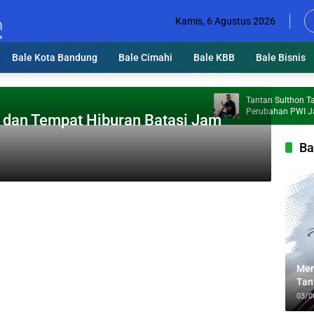
Kamis, 6 Agustus 2026
Bale Kota Bandung
Bale Cimahi
Bale KBB
Bale Bisnis
Tantan Sulthon Tawarka
Perubahan PWI Jabar, W
dan Tempat Hiburan Batasi Jam
Jadi Prioritas
Ba
Men
Tan
Lin
03/0