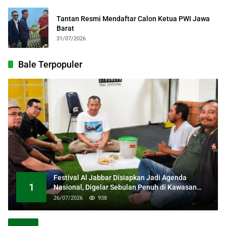
Tantan Resmi Mendaftar Calon Ketua PWI Jawa
Barat
31/07/2026
Bale Terpopuler
Festival Al Jabbar Disiapkan Jadi Agenda
1
Nasional, Digelar Sebulan Penuh di Kawasan
Masjid Raya Al Jabbar
26/07/2026
938