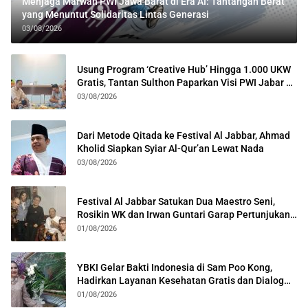
Menjaga Marwah PWI Jawa Barat di Era AI: Tantangan Berat
yang Menuntut Solidaritas Lintas Generasi
03/08/2026
Usung Program ‘Creative Hub’ Hingga 1.000 UKW
Gratis, Tantan Sulthon Paparkan Visi PWI Jabar di
Kota Bogor
03/08/2026
Dari Metode Qitada ke Festival Al Jabbar, Ahmad
Kholid Siapkan Syiar Al-Qur’an Lewat Nada
03/08/2026
Festival Al Jabbar Satukan Dua Maestro Seni,
Rosikin WK dan Irwan Guntari Garap Pertunjukan
Kolosal
01/08/2026
YBKI Gelar Bakti Indonesia di Sam Poo Kong,
Hadirkan Layanan Kesehatan Gratis dan Dialog
Kebangsaan
01/08/2026