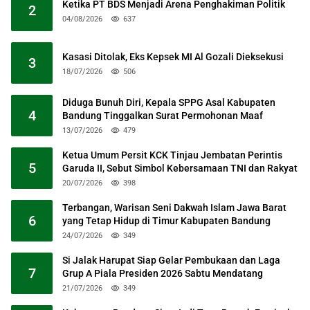
Ketika PT BDS Menjadi Arena Penghakiman Politik
2
04/08/2026
637
Kasasi Ditolak, Eks Kepsek MI Al Gozali Dieksekusi
3
18/07/2026
506
Diduga Bunuh Diri, Kepala SPPG Asal Kabupaten
4
Bandung Tinggalkan Surat Permohonan Maaf
13/07/2026
479
Ketua Umum Persit KCK Tinjau Jembatan Perintis
5
Garuda II, Sebut Simbol Kebersamaan TNI dan Rakyat
20/07/2026
398
Terbangan, Warisan Seni Dakwah Islam Jawa Barat
6
yang Tetap Hidup di Timur Kabupaten Bandung
24/07/2026
349
Si Jalak Harupat Siap Gelar Pembukaan dan Laga
7
Grup A Piala Presiden 2026 Sabtu Mendatang
21/07/2026
349