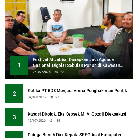
Festival Al Jabbar Disiapkan Jadi Agenda
1
Nasional, Digelar Sebulan Penuh di Kawasan
Masjid Raya Al Jabbar
26/07/2026
920
Ketika PT BDS Menjadi Arena Penghakiman Politik
2
04/08/2026
596
Kasasi Ditolak, Eks Kepsek MI Al Gozali Dieksekusi
3
18/07/2026
499
Diduga Bunuh Diri, Kepala SPPG Asal Kabupaten