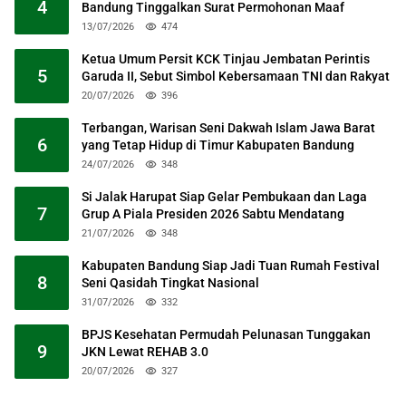
4
Bandung Tinggalkan Surat Permohonan Maaf
13/07/2026
474
Ketua Umum Persit KCK Tinjau Jembatan Perintis
5
Garuda II, Sebut Simbol Kebersamaan TNI dan Rakyat
20/07/2026
396
Terbangan, Warisan Seni Dakwah Islam Jawa Barat
6
yang Tetap Hidup di Timur Kabupaten Bandung
24/07/2026
348
Si Jalak Harupat Siap Gelar Pembukaan dan Laga
7
Grup A Piala Presiden 2026 Sabtu Mendatang
21/07/2026
348
Kabupaten Bandung Siap Jadi Tuan Rumah Festival
8
Seni Qasidah Tingkat Nasional
31/07/2026
332
BPJS Kesehatan Permudah Pelunasan Tunggakan
9
JKN Lewat REHAB 3.0
20/07/2026
327