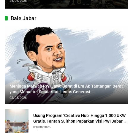
Industri Menengah
25/09/2025
Bale Jabar
Menjaga Marwah PWI Jawa Barat di Era AI: Tantangan Berat
yang Menuntut Solidaritas Lintas Generasi
03/08/2026
Usung Program ‘Creative Hub’ Hingga 1.000 UKW
Gratis, Tantan Sulthon Paparkan Visi PWI Jabar di
Kota Bogor
03/08/2026