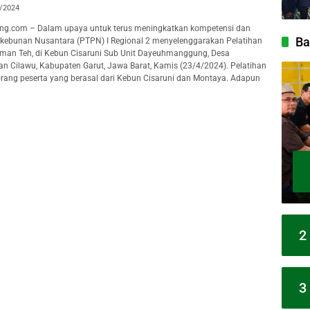
/2024
ng.com – Dalam upaya untuk terus meningkatkan kompetensi dan
Ba
rkebunan Nusantara (PTPN) I Regional 2 menyelenggarakan Pelatihan
aman Teh, di Kebun Cisaruni Sub Unit Dayeuhmanggung, Desa
n Cilawu, Kabupaten Garut, Jawa Barat, Kamis (23/4/2024). Pelatihan
7 orang peserta yang berasal dari Kebun Cisaruni dan Montaya. Adapun
2
3