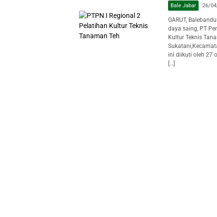
Bale Jabar
26/04
GARUT, Balebandu
daya saing, PT Pe
Kultur Teknis Tan
Sukatani,Kecamata
ini diikuti oleh 2
[…]