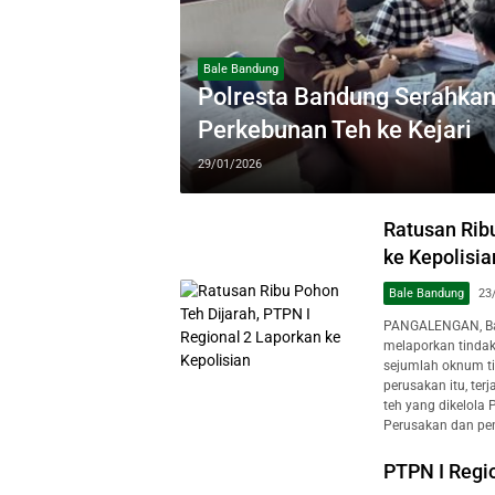
Bale Bandung
Polresta Bandung Serahkan
Perkebunan Teh ke Kejari
29/01/2026
Ratusan Ribu
ke Kepolisia
Bale Bandung
23
PANGALENGAN, Bal
melaporkan tindak
sejumlah oknum ti
perusakan itu, te
teh yang dikelola
Perusakan dan pen
PTPN I Regi