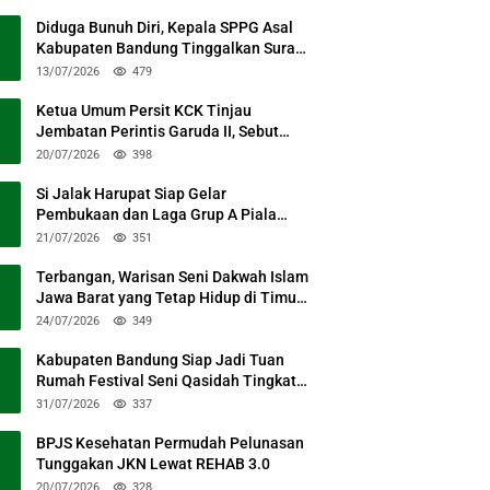
Diduga Bunuh Diri, Kepala SPPG Asal
Kabupaten Bandung Tinggalkan Surat
Permohonan Maaf
13/07/2026
479
Ketua Umum Persit KCK Tinjau
Jembatan Perintis Garuda II, Sebut
Simbol Kebersamaan TNI dan Rakyat
20/07/2026
398
Si Jalak Harupat Siap Gelar
Pembukaan dan Laga Grup A Piala
Presiden 2026 Sabtu Mendatang
21/07/2026
351
Terbangan, Warisan Seni Dakwah Islam
Jawa Barat yang Tetap Hidup di Timur
Kabupaten Bandung
24/07/2026
349
Kabupaten Bandung Siap Jadi Tuan
Rumah Festival Seni Qasidah Tingkat
Nasional
31/07/2026
337
BPJS Kesehatan Permudah Pelunasan
Tunggakan JKN Lewat REHAB 3.0
20/07/2026
328