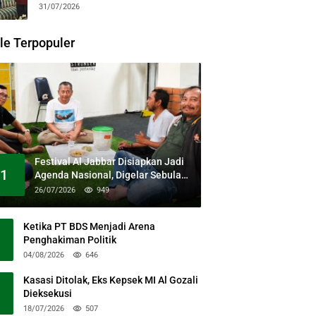
31/07/2026
le Terpopuler
Festival Al Jabbar Disiapkan Jadi
1
Agenda Nasional, Digelar Sebulan
Penuh di Kawasan Masjid Raya Al
26/07/2026
949
Jabbar
Ketika PT BDS Menjadi Arena
Penghakiman Politik
04/08/2026
646
Kasasi Ditolak, Eks Kepsek MI Al Gozali
Dieksekusi
18/07/2026
507