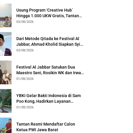
Usung Program ‘Creative Hub’
Hingga 1.000 UKW Gratis, Tantan
Sulthon Paparkan Visi PWI Jabar di
03/08/2026
Kota Bogor
Dari Metode Qitada ke Festival Al
Jabbar, Ahmad Kholid Siapkan Syiar
Al-Qur’an Lewat Nada
03/08/2026
Festival Al Jabbar Satukan Dua
Maestro Seni, Rosikin WK dan Irwan
Guntari Garap Pertunjukan Kolosal
01/08/2026
YBKI Gelar Bakti Indonesia di Sam
Poo Kong, Hadirkan Layanan
Kesehatan Gratis dan Dialog
01/08/2026
Kebangsaan
Tantan Resmi Mendaftar Calon
Ketua PWI Jawa Barat