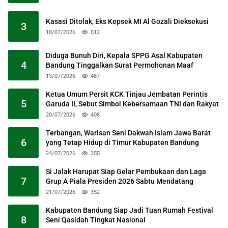
Kasasi Ditolak, Eks Kepsek MI Al Gozali Dieksekusi
3
18/07/2026
512
Diduga Bunuh Diri, Kepala SPPG Asal Kabupaten
4
Bandung Tinggalkan Surat Permohonan Maaf
13/07/2026
487
Ketua Umum Persit KCK Tinjau Jembatan Perintis
5
Garuda II, Sebut Simbol Kebersamaan TNI dan Rakyat
20/07/2026
408
Terbangan, Warisan Seni Dakwah Islam Jawa Barat
6
yang Tetap Hidup di Timur Kabupaten Bandung
24/07/2026
355
Si Jalak Harupat Siap Gelar Pembukaan dan Laga
7
Grup A Piala Presiden 2026 Sabtu Mendatang
21/07/2026
352
Kabupaten Bandung Siap Jadi Tuan Rumah Festival
8
Seni Qasidah Tingkat Nasional