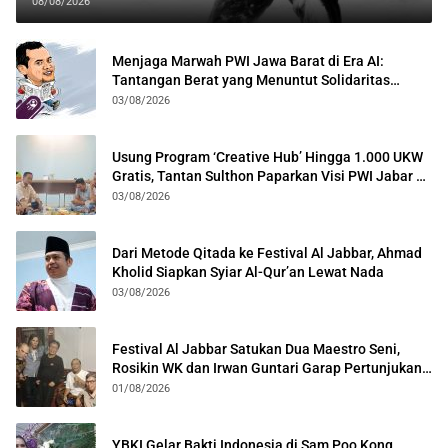
08/08/2026
Menjaga Marwah PWI Jawa Barat di Era AI:
Tantangan Berat yang Menuntut Solidaritas
Lintas Generasi
03/08/2026
Usung Program ‘Creative Hub’ Hingga 1.000 UKW
Gratis, Tantan Sulthon Paparkan Visi PWI Jabar di
Kota Bogor
03/08/2026
Dari Metode Qitada ke Festival Al Jabbar, Ahmad
Kholid Siapkan Syiar Al-Qur’an Lewat Nada
03/08/2026
Festival Al Jabbar Satukan Dua Maestro Seni,
Rosikin WK dan Irwan Guntari Garap Pertunjukan
Kolosal
01/08/2026
YBKI Gelar Bakti Indonesia di Sam Poo Kong,