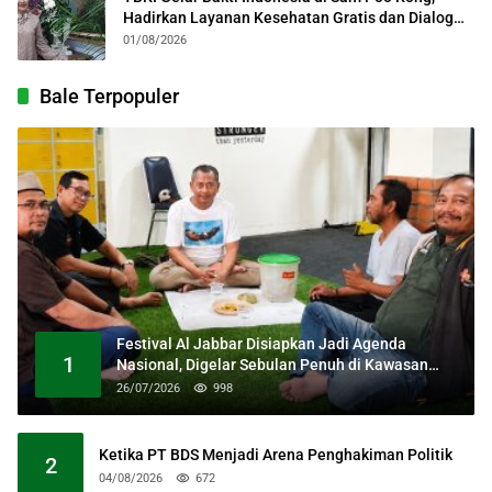
Hadirkan Layanan Kesehatan Gratis dan Dialog
Kebangsaan
01/08/2026
Bale Terpopuler
Festival Al Jabbar Disiapkan Jadi Agenda
1
Nasional, Digelar Sebulan Penuh di Kawasan
Masjid Raya Al Jabbar
26/07/2026
998
Ketika PT BDS Menjadi Arena Penghakiman Politik
2
04/08/2026
672