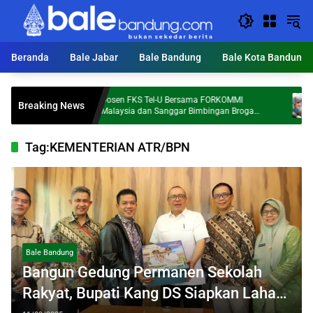
Langsung
ke
konten
Beranda
Bale Jabar
Bale Bandung
Bale Kota Bandung
Dosen FKS Tel-U Bersama FORKOMMI
KD
Breaking News
al Al
Malaysia dan Sanggar Bimbingan Broga
To
Perkuat Kolaborasi Internasional melalui
Pengabdian kepada Masyarakat
Tag:
KEMENTERIAN ATR/BPN
Bale Bandung
Bangun Gedung Permanen Sekolah
Rakyat, Bupati Kang DS Siapkan Lahan