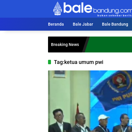
Langsung
ke
konten
Beranda
Bale Jabar
Bale Bandung
Breaking News
Tag:
ketua umum pwi