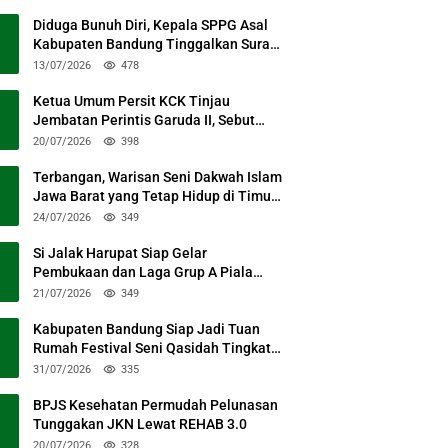
Diduga Bunuh Diri, Kepala SPPG Asal
Kabupaten Bandung Tinggalkan Surat
Permohonan Maaf
13/07/2026
478
Ketua Umum Persit KCK Tinjau
Jembatan Perintis Garuda II, Sebut
Simbol Kebersamaan TNI dan Rakyat
20/07/2026
398
Terbangan, Warisan Seni Dakwah Islam
Jawa Barat yang Tetap Hidup di Timur
Kabupaten Bandung
24/07/2026
349
Si Jalak Harupat Siap Gelar
Pembukaan dan Laga Grup A Piala
Presiden 2026 Sabtu Mendatang
21/07/2026
349
Kabupaten Bandung Siap Jadi Tuan
Rumah Festival Seni Qasidah Tingkat
Nasional
31/07/2026
335
BPJS Kesehatan Permudah Pelunasan
Tunggakan JKN Lewat REHAB 3.0
20/07/2026
328