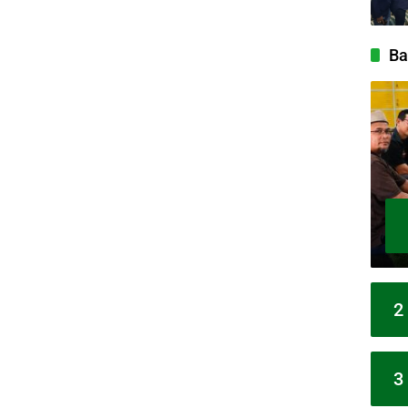
Ba
2
3