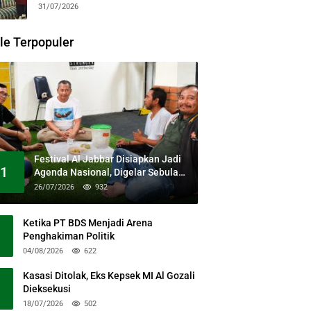
31/07/2026
le Terpopuler
Festival Al Jabbar Disiapkan Jadi
1
Agenda Nasional, Digelar Sebulan
Penuh di Kawasan Masjid Raya Al
26/07/2026
932
Jabbar
Ketika PT BDS Menjadi Arena
Penghakiman Politik
04/08/2026
622
Kasasi Ditolak, Eks Kepsek MI Al Gozali
Dieksekusi
18/07/2026
502