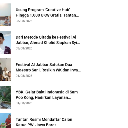
Usung Program ‘Creative Hub’
Hingga 1.000 UKW Gratis, Tantan
Sulthon Paparkan Visi PWI Jabar di
03/08/2026
Kota Bogor
Dari Metode Qitada ke Festival Al
Jabbar, Ahmad Kholid Siapkan Syiar
Al-Qur’an Lewat Nada
03/08/2026
Festival Al Jabbar Satukan Dua
Maestro Seni, Rosikin WK dan Irwan
Guntari Garap Pertunjukan Kolosal
01/08/2026
YBKI Gelar Bakti Indonesia di Sam
Poo Kong, Hadirkan Layanan
Kesehatan Gratis dan Dialog
01/08/2026
Kebangsaan
Tantan Resmi Mendaftar Calon
Ketua PWI Jawa Barat