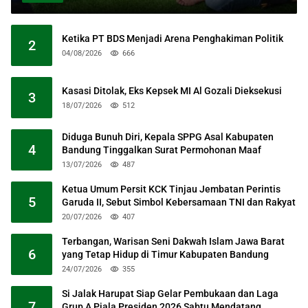
Ketika PT BDS Menjadi Arena Penghakiman Politik
2
04/08/2026
666
Kasasi Ditolak, Eks Kepsek MI Al Gozali Dieksekusi
3
18/07/2026
512
Diduga Bunuh Diri, Kepala SPPG Asal Kabupaten
4
Bandung Tinggalkan Surat Permohonan Maaf
13/07/2026
487
Ketua Umum Persit KCK Tinjau Jembatan Perintis
5
Garuda II, Sebut Simbol Kebersamaan TNI dan Rakyat
20/07/2026
407
Terbangan, Warisan Seni Dakwah Islam Jawa Barat
6
yang Tetap Hidup di Timur Kabupaten Bandung
24/07/2026
355
Si Jalak Harupat Siap Gelar Pembukaan dan Laga
7
Grup A Piala Presiden 2026 Sabtu Mendatang