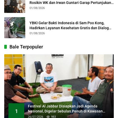
Rosikin WK dan Irwan Guntari Garap Pertunjukan
Kolosal
01/08/2026
YBKI Gelar Bakti Indonesia di Sam Poo Kong,
Hadirkan Layanan Kesehatan Gratis dan Dialog
Kebangsaan
01/08/2026
Bale Terpopuler
Festival Al Jabbar Disiapkan Jadi Agenda
1
Nasional, Digelar Sebulan Penuh di Kawasan
Masjid Raya Al Jabbar
26/07/2026
983