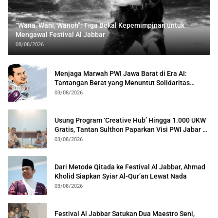
“Wana, Wani, Wanoh”: Tiga Bekal Kepemimpinan untuk
Mengawal Festival Al Jabbar
08/08/2026
Menjaga Marwah PWI Jawa Barat di Era AI:
Tantangan Berat yang Menuntut Solidaritas
Lintas Generasi
03/08/2026
Usung Program ‘Creative Hub’ Hingga 1.000 UKW
Gratis, Tantan Sulthon Paparkan Visi PWI Jabar di
Kota Bogor
03/08/2026
Dari Metode Qitada ke Festival Al Jabbar, Ahmad
Kholid Siapkan Syiar Al-Qur’an Lewat Nada
03/08/2026
Festival Al Jabbar Satukan Dua Maestro Seni,