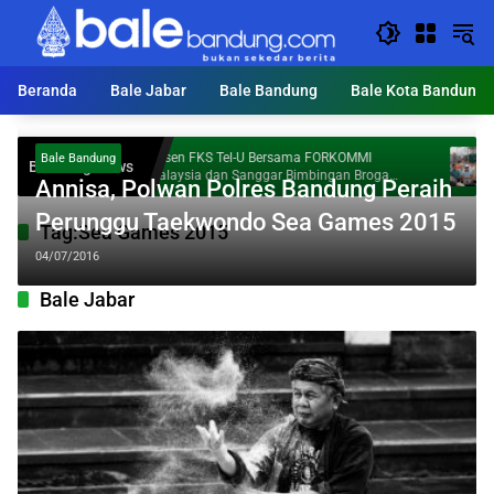
Langsung
ke
konten
Beranda
Bale Jabar
Bale Bandung
Bale Kota Bandung
Dosen FKS Tel-U Bersama FORKOMMI
KDS 
Bale Bandung
Breaking News
 Al
Malaysia dan Sanggar Bimbingan Broga
Ton 
Annisa, Polwan Polres Bandung Peraih
Perkuat Kolaborasi Internasional melalui
Pengabdian kepada Masyarakat
Perunggu Taekwondo Sea Games 2015
Tag:
Sea Games 2015
04/07/2016
Bale Jabar