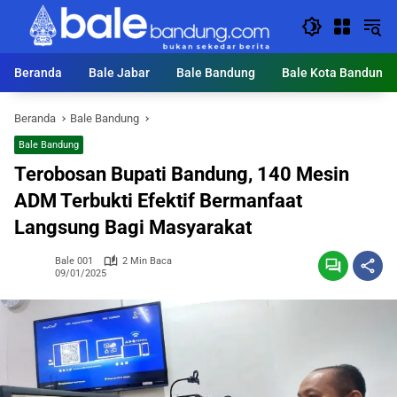
Langsung
ke
konten
Beranda
Bale Jabar
Bale Bandung
Bale Kota Bandung
Beranda
Bale Bandung
Bale Bandung
Terobosan Bupati Bandung, 140 Mesin
ADM Terbukti Efektif Bermanfaat
Langsung Bagi Masyarakat
Bale 001
2 Min Baca
09/01/2025