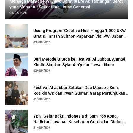
Menjaga Marwah PWI Jawa Barat di Era AI: Tantangan Berat
yang Menuntut Solidaritas Lintas Generasi
03/08/2026
Usung Program ‘Creative Hub’ Hingga 1.000 UKW
Gratis, Tantan Sulthon Paparkan Visi PWI Jabar di
Kota Bogor
03/08/2026
Dari Metode Qitada ke Festival Al Jabbar, Ahmad
Kholid Siapkan Syiar Al-Qur’an Lewat Nada
03/08/2026
Festival Al Jabbar Satukan Dua Maestro Seni,
Rosikin WK dan Irwan Guntari Garap Pertunjukan
Kolosal
01/08/2026
YBKI Gelar Bakti Indonesia di Sam Poo Kong,
Hadirkan Layanan Kesehatan Gratis dan Dialog
Kebangsaan
01/08/2026