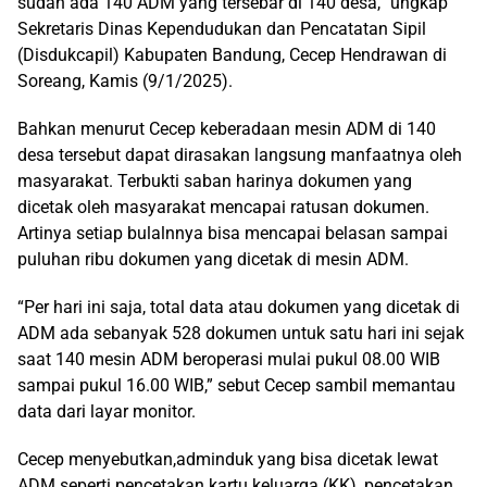
sudah ada 140 ADM yang tersebar di 140 desa,” ungkap
Sekretaris Dinas Kependudukan dan Pencatatan Sipil
(Disdukcapil) Kabupaten Bandung, Cecep Hendrawan di
Soreang, Kamis (9/1/2025).
Bahkan menurut Cecep keberadaan mesin ADM di 140
desa tersebut dapat dirasakan langsung manfaatnya oleh
masyarakat. Terbukti saban harinya dokumen yang
dicetak oleh masyarakat mencapai ratusan dokumen.
Artinya setiap bulalnnya bisa mencapai belasan sampai
puluhan ribu dokumen yang dicetak di mesin ADM.
“Per hari ini saja, total data atau dokumen yang dicetak di
ADM ada sebanyak 528 dokumen untuk satu hari ini sejak
saat 140 mesin ADM beroperasi mulai pukul 08.00 WIB
sampai pukul 16.00 WIB,” sebut Cecep sambil memantau
data dari layar monitor.
Cecep menyebutkan,adminduk yang bisa dicetak lewat
ADM seperti pencetakan kartu keluarga (KK), pencetakan