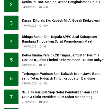
Ketika PT BDS Menjadi Arena Penghakiman Politik
2
04/08/2026
650
Kasasi Ditolak, Eks Kepsek MI Al Gozali Dieksekusi
3
18/07/2026
509
Diduga Bunuh Diri, Kepala SPPG Asal Kabupaten
4
Bandung Tinggalkan Surat Permohonan Maaf
13/07/2026
481
Ketua Umum Persit KCK Tinjau Jembatan Perintis
5
Garuda II, Sebut Simbol Kebersamaan TNI dan Rakyat
20/07/2026
401
Terbangan, Warisan Seni Dakwah Islam Jawa Barat
6
yang Tetap Hidup di Timur Kabupaten Bandung
24/07/2026
352
Si Jalak Harupat Siap Gelar Pembukaan dan Laga
7
Grup A Piala Presiden 2026 Sabtu Mendatang
21/07/2026
352