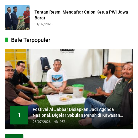
Tantan Resmi Mendaftar Calon Ketua PWI Jawa
Barat
31/07/2026
Bale Terpopuler
Festival Al Jabbar Disiapkan Jadi Agenda
1
Nasional, Digelar Sebulan Penuh di Kawasan
Masjid Raya Al Jabbar
26/07/2026
957