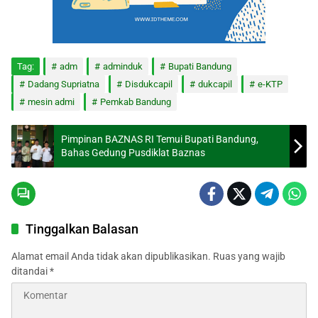
Tag:
adm
adminduk
Bupati Bandung
Dadang Supriatna
Disdukcapil
dukcapil
e-KTP
mesin admi
Pemkab Bandung
Pimpinan BAZNAS RI Temui Bupati Bandung,
Bahas Gedung Pusdiklat Baznas
Tinggalkan Balasan
Alamat email Anda tidak akan dipublikasikan.
Ruas yang wajib
ditandai
*