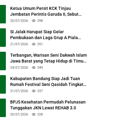
Ketua Umum Persit KCK Tinjau
Jembatan Perintis Garuda II, Sebut
Simbol Kebersamaan TNI dan Rakyat
20/07/2026
398
Si Jalak Harupat Siap Gelar
Pembukaan dan Laga Grup A Piala
Presiden 2026 Sabtu Mendatang
21/07/2026
351
Terbangan, Warisan Seni Dakwah Islam
Jawa Barat yang Tetap Hidup di Timur
Kabupaten Bandung
24/07/2026
349
Kabupaten Bandung Siap Jadi Tuan
Rumah Festival Seni Qasidah Tingkat
Nasional
31/07/2026
337
BPJS Kesehatan Permudah Pelunasan
Tunggakan JKN Lewat REHAB 3.0
20/07/2026
328