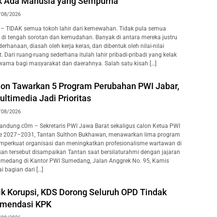
k Ada Manusia yang Sempurna
/08/2026
– TIDAK semua tokoh lahir dari kemewahan. Tidak pula semua
i tengah sorotan dan kemudahan. Banyak di antara mereka justru
erhanaan, diasah oleh kerja keras, dan dibentuk oleh nilai-nilai
. Dari ruang-ruang sederhana itulah lahir pribadi-pribadi yang kelak
rna bagi masyarakat dan daerahnya. Salah satu kisah […]
hon Tawarkan 5 Program Perubahan PWI Jabar,
ltimedia Jadi Prioritas
/08/2026
ndung.c0m – Sekretaris PWI Jawa Barat sekaligus calon Ketua PWI
de 2027–2031, Tantan Sulthon Bukhawan, menawarkan lima program
emperkuat organisasi dan meningkatkan profesionalisme wartawan di
an tersebut disampaikan Tantan saat bersilaturahmi dengan jajaran
medang di Kantor PWI Sumedang, Jalan Anggrek No. 95, Kamis
i bagian dari […]
ik Korupsi, KDS Dorong Seluruh OPD Tindak
omendasi KPK