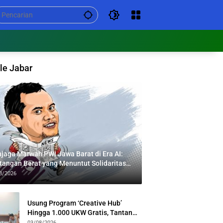
le Jabar
jaga Marwah PWI Jawa Barat di Era AI:
tangan Berat yang Menuntut Solidaritas
tas Generasi
8/2026
Usung Program ‘Creative Hub’
Hingga 1.000 UKW Gratis, Tantan
Sulthon Paparkan Visi PWI Jabar di
03/08/2026