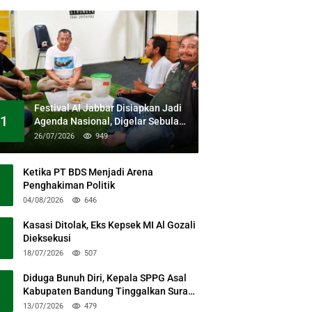
Festival Al Jabbar Disiapkan Jadi
1
Agenda Nasional, Digelar Sebulan
Penuh di Kawasan Masjid Raya Al
26/07/2026
949
Jabbar
Ketika PT BDS Menjadi Arena
Penghakiman Politik
04/08/2026
646
Kasasi Ditolak, Eks Kepsek MI Al Gozali
Dieksekusi
18/07/2026
507
Diduga Bunuh Diri, Kepala SPPG Asal
Kabupaten Bandung Tinggalkan Surat
Permohonan Maaf
13/07/2026
479