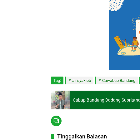
Tag:
ali syakieb
Cawabup Bandung
Cabup Bandung Dadang Supriatna: 
Tinggalkan Balasan