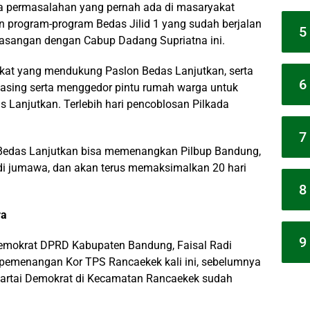
ua permasalahan yang pernah ada di masaryakat
n program-program Bedas Jilid 1 yang sudah berjalan
5
pasangan dengan Cabup Dadang Supriatna ini.
kat yang mendukung Paslon Bedas Lanjutkan, serta
6
asing serta menggedor pintu rumah warga untuk
 Lanjutkan. Terlebih hari pencoblosan Pilkada
7
n Bedas Lanjutkan bisa memenangkan Pilbup Bandung,
di jumawa, dan akan terus memaksimalkan 20 hari
8
ra
9
 Demokrat DPRD Kabupaten Bandung, Faisal Radi
pemenangan Kor TPS Rancaekek kali ini, sebelumnya
Partai Demokrat di Kecamatan Rancaekek sudah