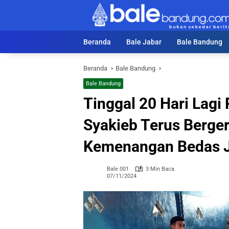
Langsung
ke
konten
Beranda
Bale Jabar
Bale Bandung
Beranda
Bale Bandung
Bale Bandung
Tinggal 20 Hari Lagi
Syakieb Terus Berge
Kemenangan Bedas Ji
Bale 001
3 Min Baca
07/11/2024