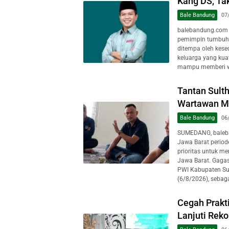
Kang DS, Ta
Bale Bandung
07
balebandung.com 
pemimpin tumbuh d
ditempa oleh kesed
keluarga yang kuat
mampu memberi wa
Tantan Sult
Wartawan Mu
Bale Bandung
06
SUMEDANG, baleba
Jawa Barat perio
prioritas untuk m
Jawa Barat. Gagas
PWI Kabupaten Su
(6/8/2026), sebaga
Cegah Prakt
Lanjuti Rek