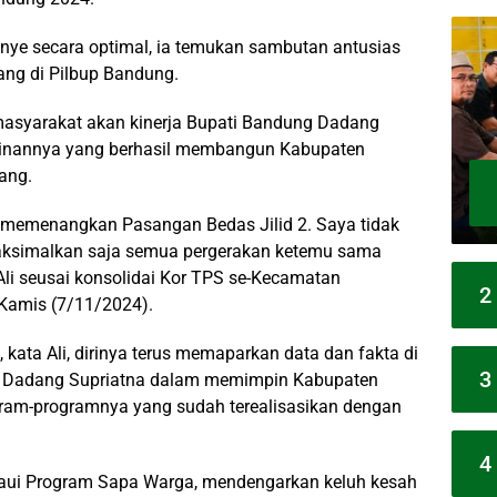
anye secara optimal, ia temukan sambutan antusias
ang di Pilbup Bandung.
masyarakat akan kinerja Bupati Bandung Dadang
pinannya yang berhasil membangun Kabupaten
ang.
isa memenangkan Pasangan Bedas Jilid 2. Saya tidak
 maksimalkan saja semua pergerakan ketemu sama
li seusai konsolidai Kor TPS se-Kecamatan
2
 Kamis (7/11/2024).
kata Ali, dirinya terus memaparkan data dan fakta di
3
lan Dadang Supriatna dalam memimpin Kabupaten
ram-programnya yang sudah terealisasikan dengan
4
aui Program Sapa Warga, mendengarkan keluh kesah