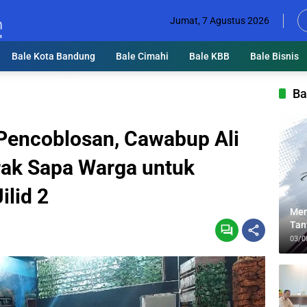
Jumat, 7 Agustus 2026
Bale Kota Bandung
Bale Cimahi
Bale KBB
Bale Bisnis
Ba
 Pencoblosan, Cawabup Ali
rak Sapa Warga untuk
lid 2
Men
Tan
Lin
03/0