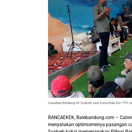
Cawabup Bandung Ali Syakieb saat konsolidai Kor TPS s
RANCAEKEK, Balebandung.com – Calon W
menyatakan optimismenya pasangan ca
Syakieb bakal memenangkan Pilbup Ba