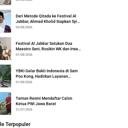
Kota Bogor
Dari Metode Qitada ke Festival Al
Jabbar, Ahmad Kholid Siapkan Syiar
Al-Qur’an Lewat Nada
03/08/2026
Festival Al Jabbar Satukan Dua
Maestro Seni, Rosikin WK dan Irwan
Guntari Garap Pertunjukan Kolosal
01/08/2026
YBKI Gelar Bakti Indonesia di Sam
Poo Kong, Hadirkan Layanan
Kesehatan Gratis dan Dialog
01/08/2026
Kebangsaan
Tantan Resmi Mendaftar Calon
Ketua PWI Jawa Barat
31/07/2026
le Terpopuler