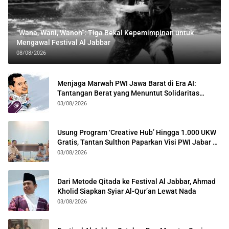
“Wana, Wani, Wanoh”: Tiga Bekal Kepemimpinan untuk
Mengawal Festival Al Jabbar
08/08/2026
Menjaga Marwah PWI Jawa Barat di Era AI:
Tantangan Berat yang Menuntut Solidaritas
Lintas Generasi
03/08/2026
Usung Program ‘Creative Hub’ Hingga 1.000 UKW
Gratis, Tantan Sulthon Paparkan Visi PWI Jabar di
Kota Bogor
03/08/2026
Dari Metode Qitada ke Festival Al Jabbar, Ahmad
Kholid Siapkan Syiar Al-Qur’an Lewat Nada
03/08/2026