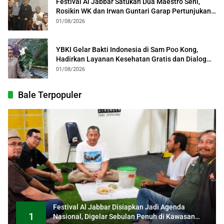
Festival Al Jabbar Satukan Dua Maestro Seni,
Rosikin WK dan Irwan Guntari Garap Pertunjukan
Kolosal
01/08/2026
YBKI Gelar Bakti Indonesia di Sam Poo Kong,
Hadirkan Layanan Kesehatan Gratis dan Dialog
Kebangsaan
01/08/2026
Bale Terpopuler
Festival Al Jabbar Disiapkan Jadi Agenda
1
Nasional, Digelar Sebulan Penuh di Kawasan