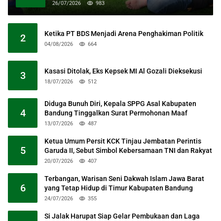
Masjid Raya Al Jabbar
26/07/2026
983
Ketika PT BDS Menjadi Arena Penghakiman Politik
2
04/08/2026
664
Kasasi Ditolak, Eks Kepsek MI Al Gozali Dieksekusi
3
18/07/2026
512
Diduga Bunuh Diri, Kepala SPPG Asal Kabupaten
4
Bandung Tinggalkan Surat Permohonan Maaf
13/07/2026
487
Ketua Umum Persit KCK Tinjau Jembatan Perintis
5
Garuda II, Sebut Simbol Kebersamaan TNI dan Rakyat
20/07/2026
407
Terbangan, Warisan Seni Dakwah Islam Jawa Barat
6
yang Tetap Hidup di Timur Kabupaten Bandung
24/07/2026
355
Si Jalak Harupat Siap Gelar Pembukaan dan Laga