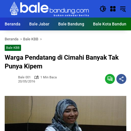
Langsung
ke
konten
Beranda
Bale Jabar
Bale Bandung
Bale Kota Bandung
Beranda
Bale KBB
Bale KBB
Warga Pendatang di Cimahi Banyak Tak
Punya Kipem
Bale 001
1 Min Baca
20/05/2016