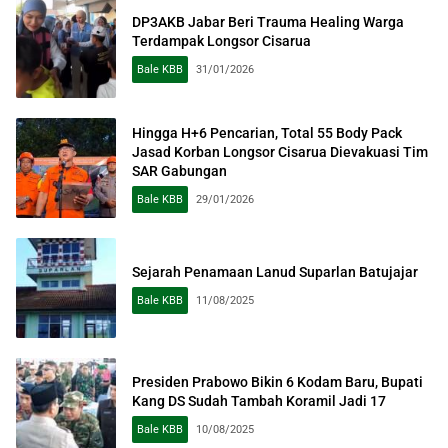
DP3AKB Jabar Beri Trauma Healing Warga
Terdampak Longsor Cisarua
Bale KBB
31/01/2026
Hingga H+6 Pencarian, Total 55 Body Pack
Jasad Korban Longsor Cisarua Dievakuasi Tim
SAR Gabungan
Bale KBB
29/01/2026
Sejarah Penamaan Lanud Suparlan Batujajar
Bale KBB
11/08/2025
Presiden Prabowo Bikin 6 Kodam Baru, Bupati
Kang DS Sudah Tambah Koramil Jadi 17
Bale KBB
10/08/2025