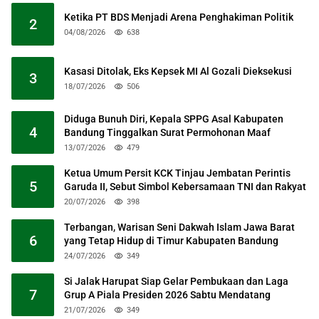
Ketika PT BDS Menjadi Arena Penghakiman Politik
2
04/08/2026
638
Kasasi Ditolak, Eks Kepsek MI Al Gozali Dieksekusi
3
18/07/2026
506
Diduga Bunuh Diri, Kepala SPPG Asal Kabupaten
4
Bandung Tinggalkan Surat Permohonan Maaf
13/07/2026
479
Ketua Umum Persit KCK Tinjau Jembatan Perintis
5
Garuda II, Sebut Simbol Kebersamaan TNI dan Rakyat
20/07/2026
398
Terbangan, Warisan Seni Dakwah Islam Jawa Barat
6
yang Tetap Hidup di Timur Kabupaten Bandung
24/07/2026
349
Si Jalak Harupat Siap Gelar Pembukaan dan Laga
7
Grup A Piala Presiden 2026 Sabtu Mendatang
21/07/2026
349