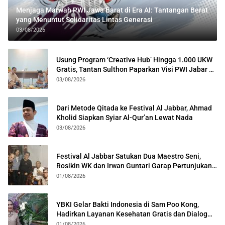
Menjaga Marwah PWI Jawa Barat di Era AI: Tantangan Berat
yang Menuntut Solidaritas Lintas Generasi
03/08/2026
Usung Program ‘Creative Hub’ Hingga 1.000 UKW
Gratis, Tantan Sulthon Paparkan Visi PWI Jabar di
Kota Bogor
03/08/2026
Dari Metode Qitada ke Festival Al Jabbar, Ahmad
Kholid Siapkan Syiar Al-Qur’an Lewat Nada
03/08/2026
Festival Al Jabbar Satukan Dua Maestro Seni,
Rosikin WK dan Irwan Guntari Garap Pertunjukan
Kolosal
01/08/2026
YBKI Gelar Bakti Indonesia di Sam Poo Kong,
Hadirkan Layanan Kesehatan Gratis dan Dialog
Kebangsaan
01/08/2026