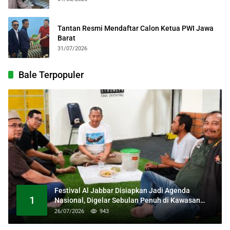
Tantan Resmi Mendaftar Calon Ketua PWI Jawa
Barat
31/07/2026
Bale Terpopuler
Festival Al Jabbar Disiapkan Jadi Agenda
1
Nasional, Digelar Sebulan Penuh di Kawasan
Masjid Raya Al Jabbar
26/07/2026
943