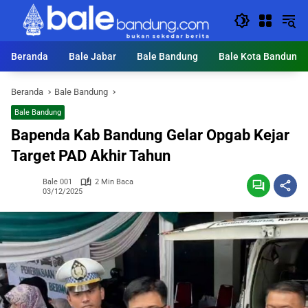
Langsung
ke
konten
Beranda
Bale Jabar
Bale Bandung
Bale Kota Bandung
Beranda
Bale Bandung
Bale Bandung
Bapenda Kab Bandung Gelar Opgab Kejar
Target PAD Akhir Tahun
Bale 001
2 Min Baca
03/12/2025