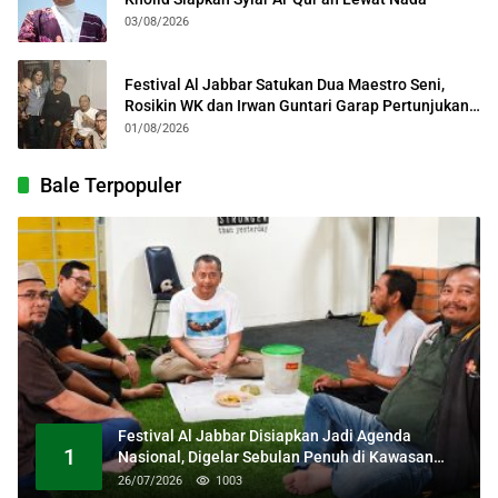
03/08/2026
Festival Al Jabbar Satukan Dua Maestro Seni,
Rosikin WK dan Irwan Guntari Garap Pertunjukan
Kolosal
01/08/2026
Bale Terpopuler
Festival Al Jabbar Disiapkan Jadi Agenda
1
Nasional, Digelar Sebulan Penuh di Kawasan
Masjid Raya Al Jabbar
26/07/2026
1003