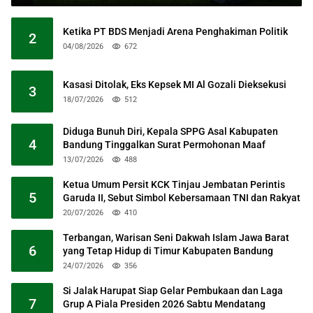
Ketika PT BDS Menjadi Arena Penghakiman Politik
2
04/08/2026
672
Kasasi Ditolak, Eks Kepsek MI Al Gozali Dieksekusi
3
18/07/2026
512
Diduga Bunuh Diri, Kepala SPPG Asal Kabupaten
4
Bandung Tinggalkan Surat Permohonan Maaf
13/07/2026
488
Ketua Umum Persit KCK Tinjau Jembatan Perintis
5
Garuda II, Sebut Simbol Kebersamaan TNI dan Rakyat
20/07/2026
410
Terbangan, Warisan Seni Dakwah Islam Jawa Barat
6
yang Tetap Hidup di Timur Kabupaten Bandung
24/07/2026
356
Si Jalak Harupat Siap Gelar Pembukaan dan Laga
7
Grup A Piala Presiden 2026 Sabtu Mendatang