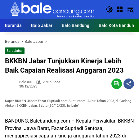
Langsung
ke
konten
Beranda
Bale Jabar
Bale Bandung
Bale Kota Bandung
Beranda
Bale Jabar
Bale Jabar
BKKBN Jabar Tunjukkan Kinerja Lebih
Baik Capaian Realisasi Anggaran 2023
Bale 001
2 Min Baca
30/12/2023
Kaper BKKBN Jabart Fazar Supriadi saat Silaturahmi Akhir Tahun 2023, di Gudang
Alokon BKKBN Jabar, Sabtu (30/12/23). by bale1
BANDUNG, Balebandung.com – Kepala Perwakilan BKKBN
Provinsi Jawa Barat, Fazar Supriadi Sentosa,
mengapresiasi capaian kinerja anggaran tahun 2023 di