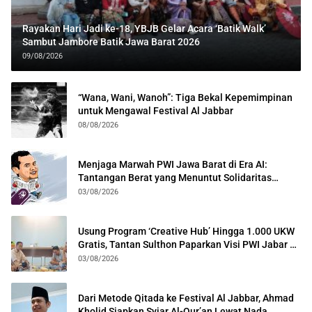
Rayakan Hari Jadi ke-18, YBJB Gelar Acara ‘Batik Walk’
Sambut Jambore Batik Jawa Barat 2026
09/08/2026
“Wana, Wani, Wanoh”: Tiga Bekal Kepemimpinan
untuk Mengawal Festival Al Jabbar
08/08/2026
Menjaga Marwah PWI Jawa Barat di Era AI:
Tantangan Berat yang Menuntut Solidaritas
Lintas Generasi
03/08/2026
Usung Program ‘Creative Hub’ Hingga 1.000 UKW
Gratis, Tantan Sulthon Paparkan Visi PWI Jabar di
Kota Bogor
03/08/2026
Dari Metode Qitada ke Festival Al Jabbar, Ahmad
Kholid Siapkan Syiar Al-Qur’an Lewat Nada