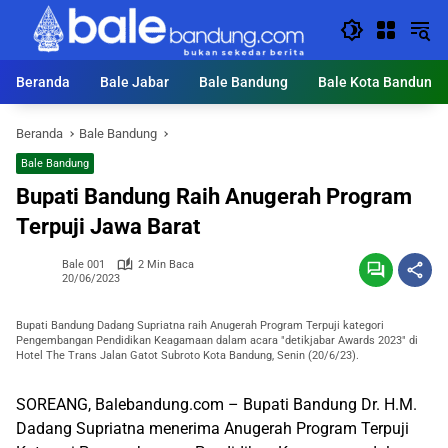
Langsung
ke
konten
Beranda
Bale Jabar
Bale Bandung
Bale Kota Bandung
Beranda
Bale Bandung
Bale Bandung
Bupati Bandung Raih Anugerah Program
Terpuji Jawa Barat
Bale 001
2 Min Baca
20/06/2023
Bupati Bandung Dadang Supriatna raih Anugerah Program Terpuji kategori
Pengembangan Pendidikan Keagamaan dalam acara "detikjabar Awards 2023" di
Hotel The Trans Jalan Gatot Subroto Kota Bandung, Senin (20/6/23).
SOREANG, Balebandung.com – Bupati Bandung Dr. H.M.
Dadang Supriatna menerima Anugerah Program Terpuji