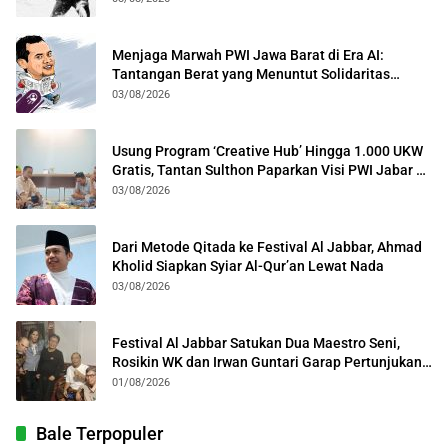
Menjaga Marwah PWI Jawa Barat di Era AI:
Tantangan Berat yang Menuntut Solidaritas
Lintas Generasi
03/08/2026
Usung Program ‘Creative Hub’ Hingga 1.000 UKW
Gratis, Tantan Sulthon Paparkan Visi PWI Jabar di
Kota Bogor
03/08/2026
Dari Metode Qitada ke Festival Al Jabbar, Ahmad
Kholid Siapkan Syiar Al-Qur’an Lewat Nada
03/08/2026
Festival Al Jabbar Satukan Dua Maestro Seni,
Rosikin WK dan Irwan Guntari Garap Pertunjukan
Kolosal
01/08/2026
Bale Terpopuler