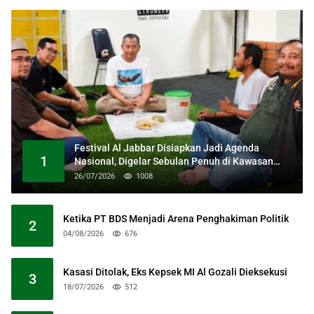
Festival Al Jabbar Disiapkan Jadi Agenda
1
Nasional, Digelar Sebulan Penuh di Kawasan
Masjid Raya Al Jabbar
26/07/2026
1008
Ketika PT BDS Menjadi Arena Penghakiman Politik
2
04/08/2026
676
Kasasi Ditolak, Eks Kepsek MI Al Gozali Dieksekusi
3
18/07/2026
512