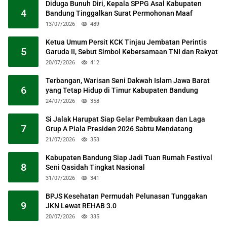
Diduga Bunuh Diri, Kepala SPPG Asal Kabupaten
4
Bandung Tinggalkan Surat Permohonan Maaf
13/07/2026
489
Ketua Umum Persit KCK Tinjau Jembatan Perintis
5
Garuda II, Sebut Simbol Kebersamaan TNI dan Rakyat
20/07/2026
412
Terbangan, Warisan Seni Dakwah Islam Jawa Barat
6
yang Tetap Hidup di Timur Kabupaten Bandung
24/07/2026
358
Si Jalak Harupat Siap Gelar Pembukaan dan Laga
7
Grup A Piala Presiden 2026 Sabtu Mendatang
21/07/2026
353
Kabupaten Bandung Siap Jadi Tuan Rumah Festival
8
Seni Qasidah Tingkat Nasional
31/07/2026
341
BPJS Kesehatan Permudah Pelunasan Tunggakan
9
JKN Lewat REHAB 3.0
20/07/2026
335