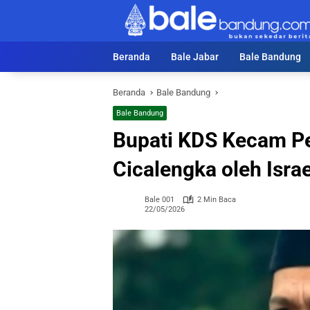
Langsung
ke
konten
Beranda
Bale Jabar
Bale Bandung
Beranda
Bale Bandung
Bale Bandung
Bupati KDS Kecam Pe
Cicalengka oleh Israe
Bale 001
2 Min Baca
22/05/2026