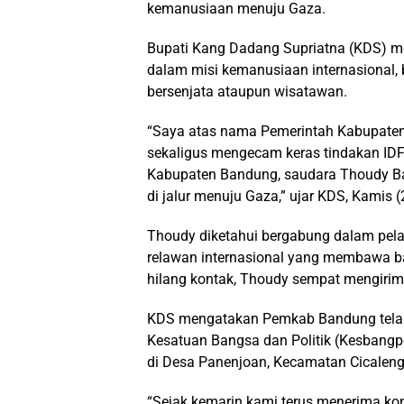
kemanusiaan menuju Gaza.
Bupati Kang Dadang Supriatna (KDS) me
dalam misi kemanusiaan internasional, 
bersenjata ataupun wisatawan.
“Saya atas nama Pemerintah Kabupaten
sekaligus mengecam keras tindakan IDF 
Kabupaten Bandung, saudara Thoudy Ba
di jalur menuju Gaza,” ujar KDS, Kamis 
Thoudy diketahui bergabung dalam pelay
relawan internasional yang membawa 
hilang kontak, Thoudy sempat mengirimk
KDS mengatakan Pemkab Bandung tela
Kesatuan Bangsa dan Politik (Kesbang
di Desa Panenjoan, Kecamatan Cicaleng
“Sejak kemarin kami terus menerima konf