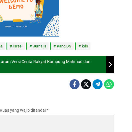
na
israel
Jurnalis
Kang DS
kds
itarum Versi Cerita Rakyat Kampung Mahmud dan
Ruas yang wajib ditandai
*