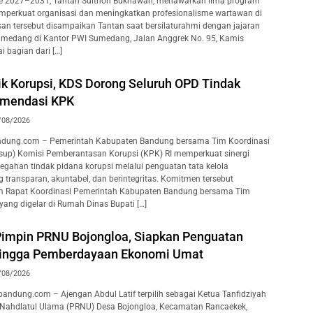
de 2027–2031, Tantan Sulthon Bukhawan, menawarkan lima program
emperkuat organisasi dan meningkatkan profesionalisme wartawan di
an tersebut disampaikan Tantan saat bersilaturahmi dengan jajaran
medang di Kantor PWI Sumedang, Jalan Anggrek No. 95, Kamis
i bagian dari […]
ik Korupsi, KDS Dorong Seluruh OPD Tindak
omendasi KPK
/08/2026
dung.com – Pemerintah Kabupaten Bandung bersama Tim Koordinasi
rsup) Komisi Pemberantasan Korupsi (KPK) RI memperkuat sinergi
gahan tindak pidana korupsi melalui penguatan tata kelola
 transparan, akuntabel, dan berintegritas. Komitmen tersebut
Rapat Koordinasi Pemerintah Kabupaten Bandung bersama Tim
yang digelar di Rumah Dinas Bupati […]
 Pimpin PRNU Bojongloa, Siapkan Penguatan
hingga Pemberdayaan Ekonomi Umat
/08/2026
ndung.com – Ajengan Abdul Latif terpilih sebagai Ketua Tanfidziyah
 Nahdlatul Ulama (PRNU) Desa Bojongloa, Kecamatan Rancaekek,