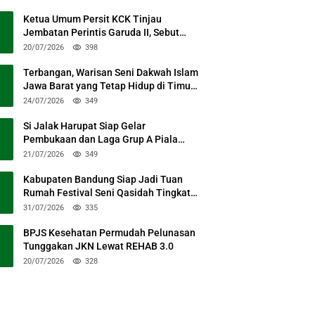
Ketua Umum Persit KCK Tinjau
Jembatan Perintis Garuda II, Sebut
Simbol Kebersamaan TNI dan Rakyat
20/07/2026
398
Terbangan, Warisan Seni Dakwah Islam
Jawa Barat yang Tetap Hidup di Timur
Kabupaten Bandung
24/07/2026
349
Si Jalak Harupat Siap Gelar
Pembukaan dan Laga Grup A Piala
Presiden 2026 Sabtu Mendatang
21/07/2026
349
Kabupaten Bandung Siap Jadi Tuan
Rumah Festival Seni Qasidah Tingkat
Nasional
31/07/2026
335
BPJS Kesehatan Permudah Pelunasan
Tunggakan JKN Lewat REHAB 3.0
20/07/2026
328