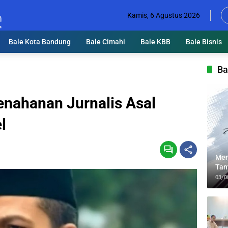
Kamis, 6 Agustus 2026
Bale Kota Bandung
Bale Cimahi
Bale KBB
Bale Bisnis
Ba
nahanan Jurnalis Asal
l
Men
Tan
Lin
03/0