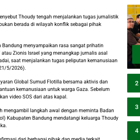
nyebut Thoudy tengah menjalankan tugas jurnalistik
bukan berada di wilayah konflik sebagai pihak
 Bandung menyampaikan rasa sangat prihatin
atau Zionis Israel yang menangkap jurnalis asal
dai, saat menjalankan tugas peliputan kemanusiaan
(21/5/2026).
aran Global Sumud Flotilla bersama aktivis dan
2
bantuan kemanusiaan untuk warga Gaza. Sebelum
an video SOS dari atas kapal.
3
h mengambil langkah awal dengan meminta Badan
pol) Kabupaten Bandung mendatangi keluarga Thoudy
ka.
4
irmasi dari berbagai pihak dan media terkait