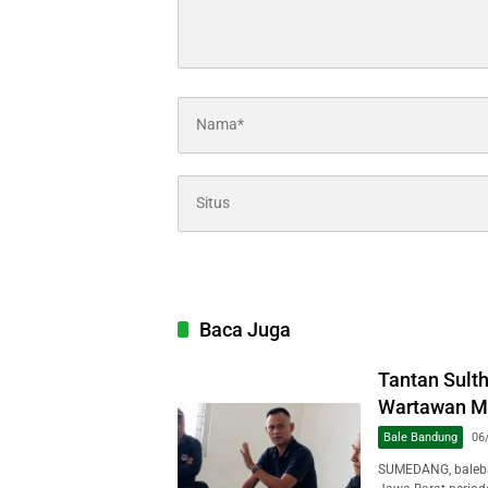
Baca Juga
Tantan Sult
Wartawan Mu
Bale Bandung
06
SUMEDANG, baleba