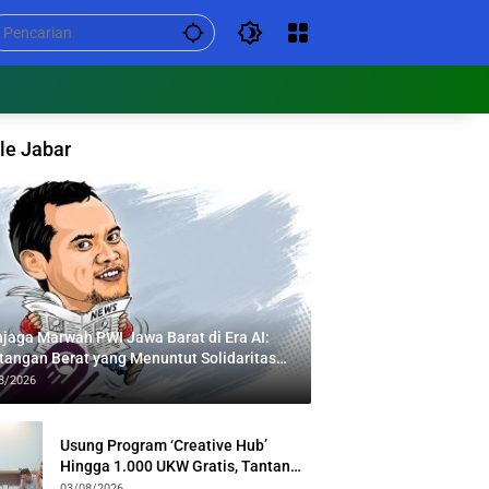
le Jabar
jaga Marwah PWI Jawa Barat di Era AI:
tangan Berat yang Menuntut Solidaritas
tas Generasi
8/2026
Usung Program ‘Creative Hub’
Hingga 1.000 UKW Gratis, Tantan
Sulthon Paparkan Visi PWI Jabar di
03/08/2026