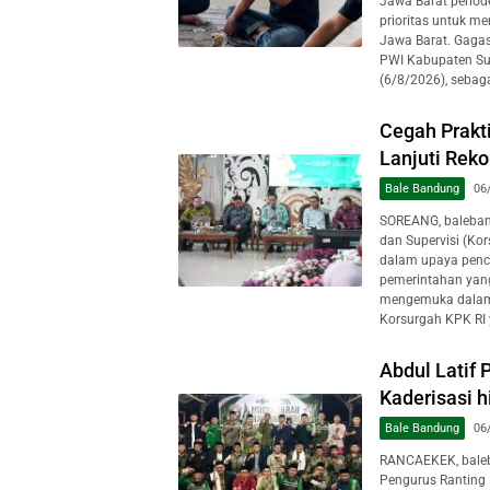
Jawa Barat perio
prioritas untuk m
Jawa Barat. Gagas
PWI Kabupaten Su
(6/8/2026), sebaga
Cegah Prakt
Lanjuti Rek
Bale Bandung
06
SOREANG, baleban
dan Supervisi (Ko
dalam upaya pence
pemerintahan yang
mengemuka dalam 
Korsurgah KPK RI 
Abdul Latif
Kaderisasi 
Bale Bandung
06
RANCAEKEK, baleba
Pengurus Ranting