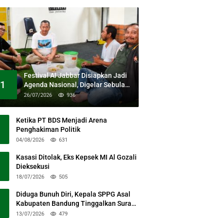
Festival Al Jabbar Disiapkan Jadi
1
Agenda Nasional, Digelar Sebulan
Penuh di Kawasan Masjid Raya Al
26/07/2026
936
Jabbar
Ketika PT BDS Menjadi Arena
Penghakiman Politik
04/08/2026
631
Kasasi Ditolak, Eks Kepsek MI Al Gozali
Dieksekusi
18/07/2026
505
Diduga Bunuh Diri, Kepala SPPG Asal
Kabupaten Bandung Tinggalkan Surat
Permohonan Maaf
13/07/2026
479