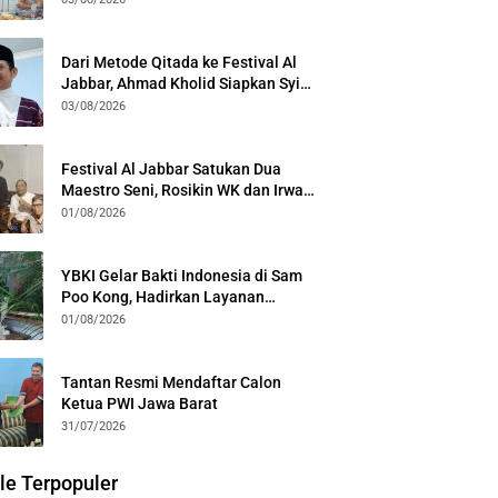
Kota Bogor
Dari Metode Qitada ke Festival Al
Jabbar, Ahmad Kholid Siapkan Syiar
Al-Qur’an Lewat Nada
03/08/2026
Festival Al Jabbar Satukan Dua
Maestro Seni, Rosikin WK dan Irwan
Guntari Garap Pertunjukan Kolosal
01/08/2026
YBKI Gelar Bakti Indonesia di Sam
Poo Kong, Hadirkan Layanan
Kesehatan Gratis dan Dialog
01/08/2026
Kebangsaan
Tantan Resmi Mendaftar Calon
Ketua PWI Jawa Barat
31/07/2026
le Terpopuler