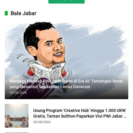
Bale Jabar
Menjaga Marwah PWI Jawa Barat di Era AI: Tantangan Berat
yang Menuntut Solidaritas Lintas Generasi
03/08/2026
Usung Program ‘Creative Hub’ Hingga 1.000 UKW
Gratis, Tantan Sulthon Paparkan Visi PWI Jabar di
Kota Bogor
03/08/2026