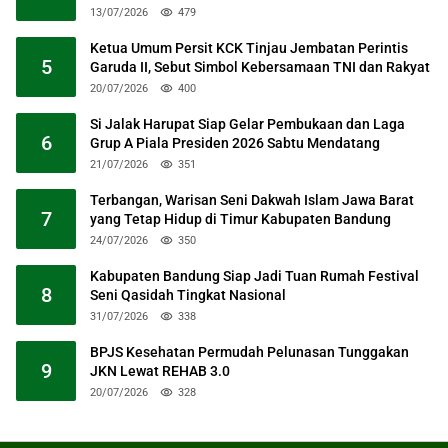
13/07/2026
479
Ketua Umum Persit KCK Tinjau Jembatan Perintis
5
Garuda II, Sebut Simbol Kebersamaan TNI dan Rakyat
20/07/2026
400
Si Jalak Harupat Siap Gelar Pembukaan dan Laga
6
Grup A Piala Presiden 2026 Sabtu Mendatang
21/07/2026
351
Terbangan, Warisan Seni Dakwah Islam Jawa Barat
7
yang Tetap Hidup di Timur Kabupaten Bandung
24/07/2026
350
Kabupaten Bandung Siap Jadi Tuan Rumah Festival
8
Seni Qasidah Tingkat Nasional
31/07/2026
338
BPJS Kesehatan Permudah Pelunasan Tunggakan
9
JKN Lewat REHAB 3.0
20/07/2026
328