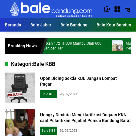
Langsung
ke
konten
Beranda
Bale Jabar
Bale Bandung
Bale Kota Bandung
KDS Targetkan 172 TPS3R Mampu Olah 600
Mumpung Kema
Breaking News
Ton Sampah per Hari
Percepatan No
Kategori:
Bale KBB
Open Biding Sekda KBB Jangan Lompat
Pagar
Bale KBB
20/02/2023
Hengky Diminta Mengklarifikasi Dugaan KKN
saat Pelantikan Pejabat Pemda Bandung Barat
Bale KBB
20/02/2023