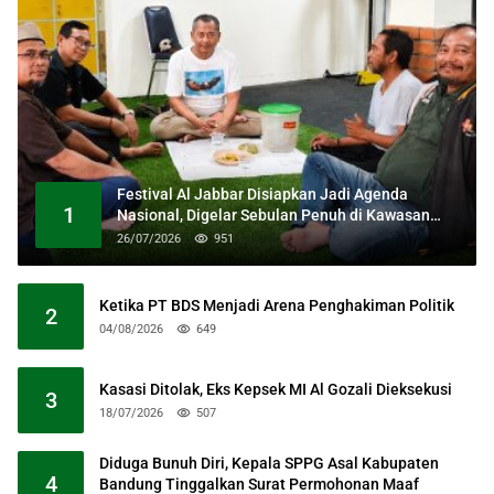
Festival Al Jabbar Disiapkan Jadi Agenda
1
Nasional, Digelar Sebulan Penuh di Kawasan
Masjid Raya Al Jabbar
26/07/2026
951
Ketika PT BDS Menjadi Arena Penghakiman Politik
2
04/08/2026
649
Kasasi Ditolak, Eks Kepsek MI Al Gozali Dieksekusi
3
18/07/2026
507
Diduga Bunuh Diri, Kepala SPPG Asal Kabupaten
4
Bandung Tinggalkan Surat Permohonan Maaf