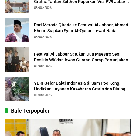
Gratis, Tantan Sulthon Paparkan Visi PWI Jabar di
Kota Bogor
03/08/2026
Dari Metode Qitada ke Festival Al Jabbar, Ahmad
Kholid Siapkan Syiar Al-Qur’an Lewat Nada
03/08/2026
Festival Al Jabbar Satukan Dua Maestro Seni,
Rosikin WK dan Irwan Guntari Garap Pertunjukan
Kolosal
01/08/2026
YBKI Gelar Bakti Indonesia di Sam Poo Kong,
Hadirkan Layanan Kesehatan Gratis dan Dialog
Kebangsaan
01/08/2026
Bale Terpopuler