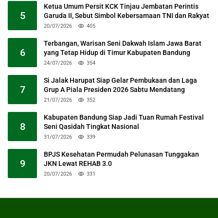
Ketua Umum Persit KCK Tinjau Jembatan Perintis
5
Garuda II, Sebut Simbol Kebersamaan TNI dan Rakyat
20/07/2026
405
Terbangan, Warisan Seni Dakwah Islam Jawa Barat
6
yang Tetap Hidup di Timur Kabupaten Bandung
24/07/2026
354
Si Jalak Harupat Siap Gelar Pembukaan dan Laga
7
Grup A Piala Presiden 2026 Sabtu Mendatang
21/07/2026
352
Kabupaten Bandung Siap Jadi Tuan Rumah Festival
8
Seni Qasidah Tingkat Nasional
31/07/2026
339
BPJS Kesehatan Permudah Pelunasan Tunggakan
9
JKN Lewat REHAB 3.0
20/07/2026
331