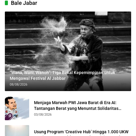
Bale Jabar
“Wana, Wani, Wanoh”: Tiga Bekal Kepemimpinan untuk
Mengawal Festival Al Jabbar
08/08/2026
Menjaga Marwah PWI Jawa Barat di Era AI:
Tantangan Berat yang Menuntut Solidaritas
Lintas Generasi
03/08/2026
Usung Program ‘Creative Hub’ Hingga 1.000 UKW