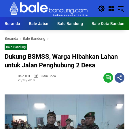
Langsung
ke
konten
Beranda
Bale Jabar
Bale Bandung
Bale Kota Bandung
Beranda
Bale Bandung
Bale Bandung
Dukung BSMSS, Warga Hibahkan Lahan
untuk Jalan Penghubung 2 Desa
Bale 001
3 Min Baca
25/10/2018