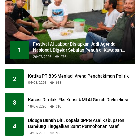
Festival Al Jabbar Disiapkan Jadi Agenda
1
Nasional, Digelar Sebulan Penuh di Kawasan
Masjid Raya Al Jabbar
26/07/2026
976
Ketika PT BDS Menjadi Arena Penghakiman Politik
2
04/08/2026
663
Kasasi Ditolak, Eks Kepsek MI Al Gozali Dieksekusi
3
18/07/2026
510
Diduga Bunuh Diri, Kepala SPPG Asal Kabupaten
4
Bandung Tinggalkan Surat Permohonan Maaf
13/07/2026
485