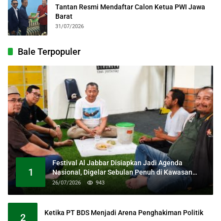
Tantan Resmi Mendaftar Calon Ketua PWI Jawa
Barat
31/07/2026
Bale Terpopuler
Festival Al Jabbar Disiapkan Jadi Agenda
1
Nasional, Digelar Sebulan Penuh di Kawasan
Masjid Raya Al Jabbar
26/07/2026
943
Ketika PT BDS Menjadi Arena Penghakiman Politik
2