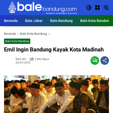
Langsung
ke
konten
Beranda
Bale Jabar
Bale Bandung
Bale Kota Bandung
Beranda
Bale Kota Bandung
Bale Kota Bandung
Emil Ingin Bandung Kayak Kota Madinah
Bale 001
2 Min Baca
02/07/2016