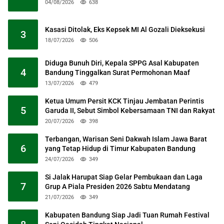
04/08/2026
638
Kasasi Ditolak, Eks Kepsek MI Al Gozali Dieksekusi
3
18/07/2026
506
Diduga Bunuh Diri, Kepala SPPG Asal Kabupaten
4
Bandung Tinggalkan Surat Permohonan Maaf
13/07/2026
479
Ketua Umum Persit KCK Tinjau Jembatan Perintis
5
Garuda II, Sebut Simbol Kebersamaan TNI dan Rakyat
20/07/2026
398
Terbangan, Warisan Seni Dakwah Islam Jawa Barat
6
yang Tetap Hidup di Timur Kabupaten Bandung
24/07/2026
349
Si Jalak Harupat Siap Gelar Pembukaan dan Laga
7
Grup A Piala Presiden 2026 Sabtu Mendatang
21/07/2026
349
Kabupaten Bandung Siap Jadi Tuan Rumah Festival