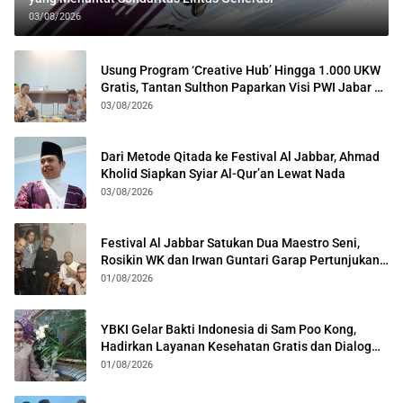
03/08/2026
Usung Program ‘Creative Hub’ Hingga 1.000 UKW
Gratis, Tantan Sulthon Paparkan Visi PWI Jabar di
Kota Bogor
03/08/2026
Dari Metode Qitada ke Festival Al Jabbar, Ahmad
Kholid Siapkan Syiar Al-Qur’an Lewat Nada
03/08/2026
Festival Al Jabbar Satukan Dua Maestro Seni,
Rosikin WK dan Irwan Guntari Garap Pertunjukan
Kolosal
01/08/2026
YBKI Gelar Bakti Indonesia di Sam Poo Kong,
Hadirkan Layanan Kesehatan Gratis dan Dialog
Kebangsaan
01/08/2026