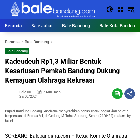
Langsung
ke
konten
Beranda
Bale Jabar
Bale Bandung
Bale Kota Bandung
Beranda
Bale Bandung
Bale Bandung
Kadeudeuh Rp1,3 Miliar Bentuk
Keseriusan Pemkab Bandung Dukung
Kemajuan Olahraga Rekreasi
Bale 001
2 Min Baca
25/06/2024
Bupati Bandung Dadang Supriatna menyerahkan bonus untuk pegiat dan pelatih
berprestasi di Fornas VII, di Gedung M Toha, Soreang, Senin (24/6/24) malam. by
bale1
SOREANG, Balebandung.com – Ketua Komite Olahraga