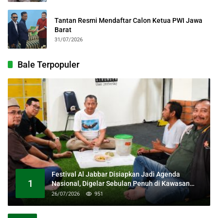
Tantan Resmi Mendaftar Calon Ketua PWI Jawa
Barat
31/07/2026
Bale Terpopuler
Festival Al Jabbar Disiapkan Jadi Agenda
1
Nasional, Digelar Sebulan Penuh di Kawasan
Masjid Raya Al Jabbar
26/07/2026
951