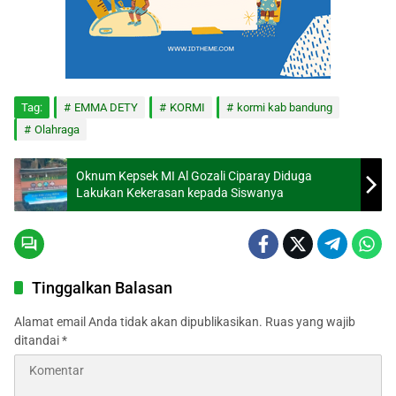
Tag:
EMMA DETY
KORMI
kormi kab bandung
Olahraga
Oknum Kepsek MI Al Gozali Ciparay Diduga
Lakukan Kekerasan kepada Siswanya
Tinggalkan Balasan
Alamat email Anda tidak akan dipublikasikan.
Ruas yang wajib
ditandai
*