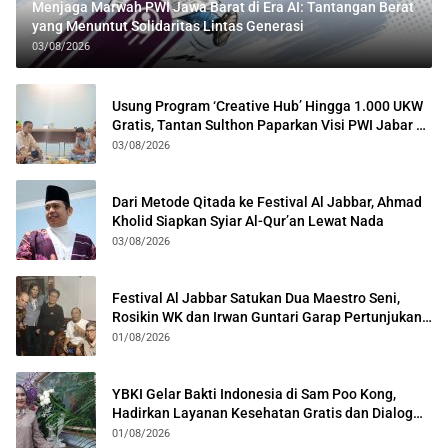
Menjaga Marwah PWI Jawa Barat di Era AI: Tantangan Berat
yang Menuntut Solidaritas Lintas Generasi
03/08/2026
Usung Program ‘Creative Hub’ Hingga 1.000 UKW
Gratis, Tantan Sulthon Paparkan Visi PWI Jabar di
Kota Bogor
03/08/2026
Dari Metode Qitada ke Festival Al Jabbar, Ahmad
Kholid Siapkan Syiar Al-Qur’an Lewat Nada
03/08/2026
Festival Al Jabbar Satukan Dua Maestro Seni,
Rosikin WK dan Irwan Guntari Garap Pertunjukan
Kolosal
01/08/2026
YBKI Gelar Bakti Indonesia di Sam Poo Kong,
Hadirkan Layanan Kesehatan Gratis dan Dialog
Kebangsaan
01/08/2026