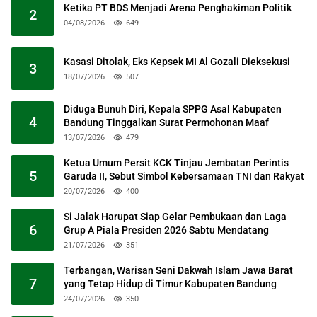
Ketika PT BDS Menjadi Arena Penghakiman Politik
2
04/08/2026
649
Kasasi Ditolak, Eks Kepsek MI Al Gozali Dieksekusi
3
18/07/2026
507
Diduga Bunuh Diri, Kepala SPPG Asal Kabupaten
4
Bandung Tinggalkan Surat Permohonan Maaf
13/07/2026
479
Ketua Umum Persit KCK Tinjau Jembatan Perintis
5
Garuda II, Sebut Simbol Kebersamaan TNI dan Rakyat
20/07/2026
400
Si Jalak Harupat Siap Gelar Pembukaan dan Laga
6
Grup A Piala Presiden 2026 Sabtu Mendatang
21/07/2026
351
Terbangan, Warisan Seni Dakwah Islam Jawa Barat
7
yang Tetap Hidup di Timur Kabupaten Bandung
24/07/2026
350