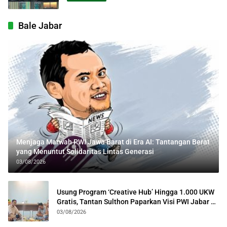
Bale Jabar
Menjaga Marwah PWI Jawa Barat di Era AI: Tantangan Berat
yang Menuntut Solidaritas Lintas Generasi
03/08/2026
Usung Program ‘Creative Hub’ Hingga 1.000 UKW
Gratis, Tantan Sulthon Paparkan Visi PWI Jabar di
Kota Bogor
03/08/2026