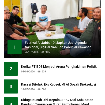
Festival Al Jabbar Disiapkan Jadi Agenda
1
Nasional, Digelar Sebulan Penuh di Kawasan
Masjid Raya Al Jabbar
26/07/2026
945
Ketika PT BDS Menjadi Arena Penghakiman Politik
2
04/08/2026
639
Kasasi Ditolak, Eks Kepsek MI Al Gozali Dieksekusi
3
18/07/2026
506
Diduga Bunuh Diri, Kepala SPPG Asal Kabupaten
4
Bandung Tinggalkan Surat Permohonan Maaf