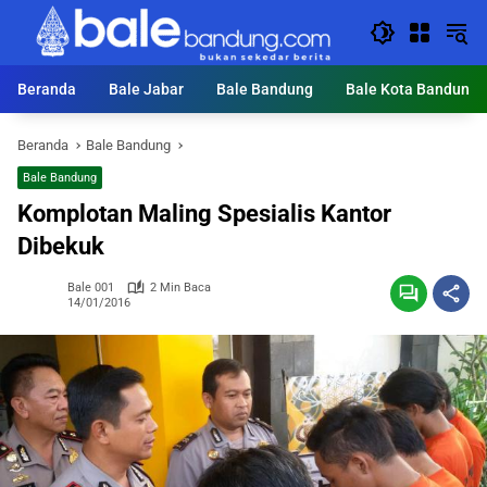
Langsung
ke
konten
Beranda
Bale Jabar
Bale Bandung
Bale Kota Bandung
Beranda
Bale Bandung
Bale Bandung
Komplotan Maling Spesialis Kantor
Dibekuk
Bale 001
2 Min Baca
14/01/2016