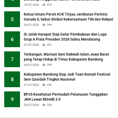
13/07/2026
479
Ketua Umum Persit KCK Tinjau Jembatan Perintis
5
Garuda II, Sebut Simbol Kebersamaan TNI dan Rakyat
20/07/2026
398
Si Jalak Harupat Siap Gelar Pembukaan dan Laga
6
Grup A Piala Presiden 2026 Sabtu Mendatang
21/07/2026
351
Terbangan, Warisan Seni Dakwah Islam Jawa Barat
7
yang Tetap Hidup di Timur Kabupaten Bandung
24/07/2026
349
Kabupaten Bandung Siap Jadi Tuan Rumah Festival
8
Seni Qasidah Tingkat Nasional
31/07/2026
336
BPJS Kesehatan Permudah Pelunasan Tunggakan
9
JKN Lewat REHAB 3.0
20/07/2026
328