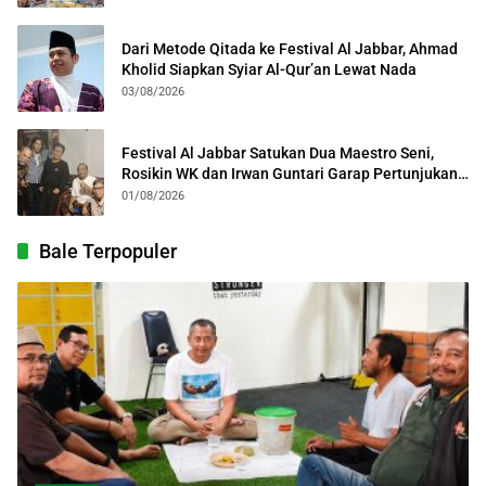
Dari Metode Qitada ke Festival Al Jabbar, Ahmad
Kholid Siapkan Syiar Al-Qur’an Lewat Nada
03/08/2026
Festival Al Jabbar Satukan Dua Maestro Seni,
Rosikin WK dan Irwan Guntari Garap Pertunjukan
Kolosal
01/08/2026
Bale Terpopuler