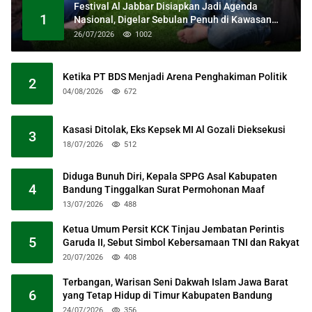
Festival Al Jabbar Disiapkan Jadi Agenda
1
Nasional, Digelar Sebulan Penuh di Kawasan
Masjid Raya Al Jabbar
26/07/2026
1002
Ketika PT BDS Menjadi Arena Penghakiman Politik
2
04/08/2026
672
Kasasi Ditolak, Eks Kepsek MI Al Gozali Dieksekusi
3
18/07/2026
512
Diduga Bunuh Diri, Kepala SPPG Asal Kabupaten
4
Bandung Tinggalkan Surat Permohonan Maaf
13/07/2026
488
Ketua Umum Persit KCK Tinjau Jembatan Perintis
5
Garuda II, Sebut Simbol Kebersamaan TNI dan Rakyat
20/07/2026
408
Terbangan, Warisan Seni Dakwah Islam Jawa Barat
6
yang Tetap Hidup di Timur Kabupaten Bandung
24/07/2026
356