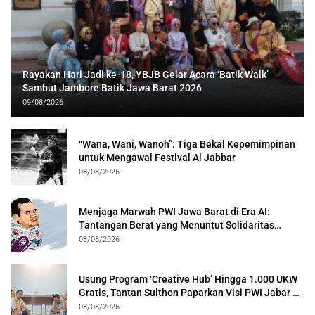
Rayakan Hari Jadi ke-18, YBJB Gelar Acara ‘Batik Walk’
Sambut Jambore Batik Jawa Barat 2026
09/08/2026
“Wana, Wani, Wanoh”: Tiga Bekal Kepemimpinan
untuk Mengawal Festival Al Jabbar
08/08/2026
Menjaga Marwah PWI Jawa Barat di Era AI:
Tantangan Berat yang Menuntut Solidaritas
Lintas Generasi
03/08/2026
Usung Program ‘Creative Hub’ Hingga 1.000 UKW
Gratis, Tantan Sulthon Paparkan Visi PWI Jabar di
Kota Bogor
03/08/2026