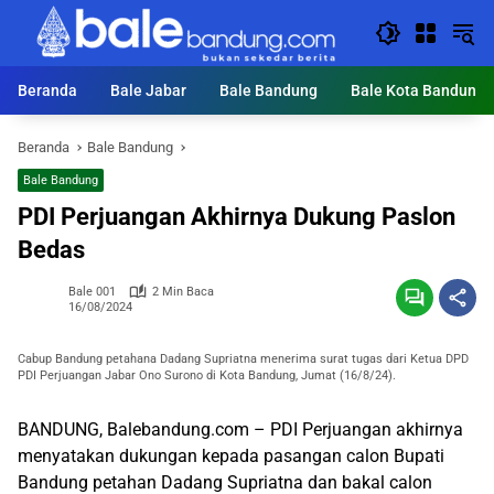
Langsung
ke
konten
Beranda
Bale Jabar
Bale Bandung
Bale Kota Bandung
Beranda
Bale Bandung
Bale Bandung
PDI Perjuangan Akhirnya Dukung Paslon
Bedas
Bale 001
2 Min Baca
16/08/2024
Cabup Bandung petahana Dadang Supriatna menerima surat tugas dari Ketua DPD
PDI Perjuangan Jabar Ono Surono di Kota Bandung, Jumat (16/8/24).
BANDUNG, Balebandung.com – PDI Perjuangan akhirnya
menyatakan dukungan kepada pasangan calon Bupati
Bandung petahan Dadang Supriatna dan bakal calon