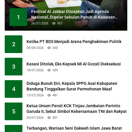
Festival Al Jabbar Disiapkan Jadi Agenda
1
Nasional, Digelar Sebulan Penuh di Kawasan
Masjid Raya Al Jabbar
26/07/2026
957
Ketika PT BDS Menjadi Arena Penghakiman Politik
2
04/08/2026
650
Kasasi Ditolak, Eks Kepsek MI Al Gozali Dieksekusi
3
18/07/2026
509
Diduga Bunuh Diri, Kepala SPPG Asal Kabupaten
4
Bandung Tinggalkan Surat Permohonan Maaf
13/07/2026
481
Ketua Umum Persit KCK Tinjau Jembatan Perintis
5
Garuda II, Sebut Simbol Kebersamaan TNI dan Rakyat
20/07/2026
401
Terbangan, Warisan Seni Dakwah Islam Jawa Barat