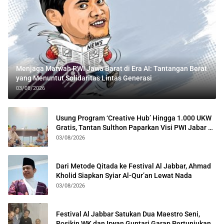
Menjaga Marwah PWI Jawa Barat di Era AI: Tantangan Berat
yang Menuntut Solidaritas Lintas Generasi
03/08/2026
Usung Program ‘Creative Hub’ Hingga 1.000 UKW
Gratis, Tantan Sulthon Paparkan Visi PWI Jabar di
Kota Bogor
03/08/2026
Dari Metode Qitada ke Festival Al Jabbar, Ahmad
Kholid Siapkan Syiar Al-Qur’an Lewat Nada
03/08/2026
Festival Al Jabbar Satukan Dua Maestro Seni,
Rosikin WK dan Irwan Guntari Garap Pertunjukan