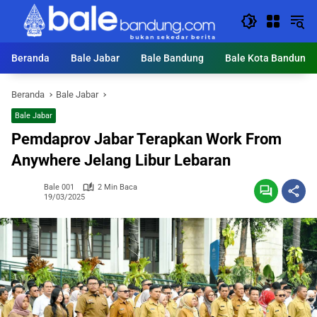
Langsung
ke
konten
Beranda
Bale Jabar
Bale Bandung
Bale Kota Bandung
Beranda
Bale Jabar
Bale Jabar
Pemdaprov Jabar Terapkan Work From
Anywhere Jelang Libur Lebaran
Bale 001
2 Min Baca
19/03/2025