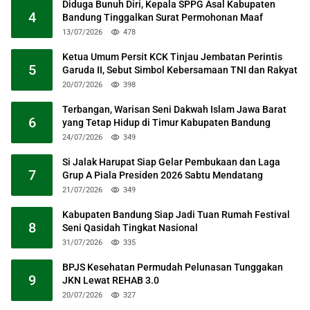
Diduga Bunuh Diri, Kepala SPPG Asal Kabupaten
4
Bandung Tinggalkan Surat Permohonan Maaf
13/07/2026
478
Ketua Umum Persit KCK Tinjau Jembatan Perintis
5
Garuda II, Sebut Simbol Kebersamaan TNI dan Rakyat
20/07/2026
398
Terbangan, Warisan Seni Dakwah Islam Jawa Barat
6
yang Tetap Hidup di Timur Kabupaten Bandung
24/07/2026
349
Si Jalak Harupat Siap Gelar Pembukaan dan Laga
7
Grup A Piala Presiden 2026 Sabtu Mendatang
21/07/2026
349
Kabupaten Bandung Siap Jadi Tuan Rumah Festival
8
Seni Qasidah Tingkat Nasional
31/07/2026
335
BPJS Kesehatan Permudah Pelunasan Tunggakan
9
JKN Lewat REHAB 3.0
20/07/2026
327