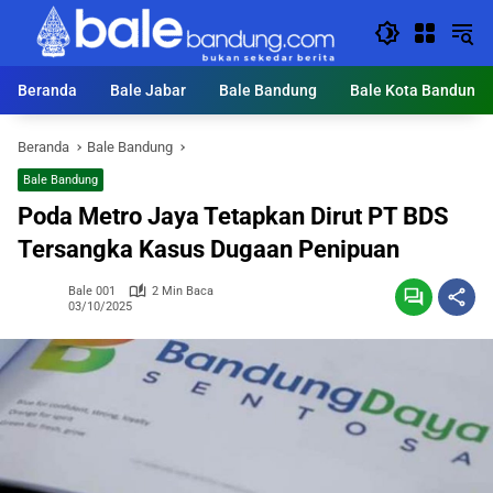
Langsung
ke
konten
Beranda
Bale Jabar
Bale Bandung
Bale Kota Bandung
Beranda
Bale Bandung
Bale Bandung
Poda Metro Jaya Tetapkan Dirut PT BDS
Tersangka Kasus Dugaan Penipuan
Bale 001
2 Min Baca
03/10/2025