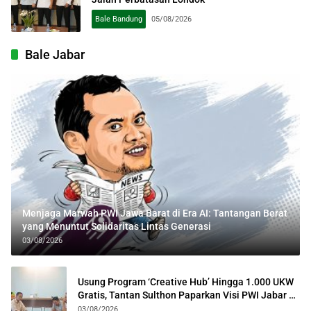
Bale Bandung
05/08/2026
Bale Jabar
Menjaga Marwah PWI Jawa Barat di Era AI: Tantangan Berat
yang Menuntut Solidaritas Lintas Generasi
03/08/2026
Usung Program ‘Creative Hub’ Hingga 1.000 UKW
Gratis, Tantan Sulthon Paparkan Visi PWI Jabar di
Kota Bogor
03/08/2026