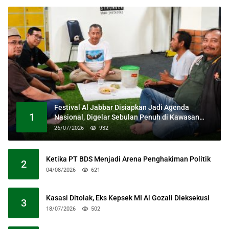
Festival Al Jabbar Disiapkan Jadi Agenda
1
Nasional, Digelar Sebulan Penuh di Kawasan
Masjid Raya Al Jabbar
26/07/2026
932
Ketika PT BDS Menjadi Arena Penghakiman Politik
2
04/08/2026
621
Kasasi Ditolak, Eks Kepsek MI Al Gozali Dieksekusi
3
18/07/2026
502