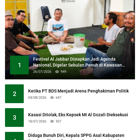
Festival Al Jabbar Disiapkan Jadi Agenda
1
Nasional, Digelar Sebulan Penuh di Kawasan
Masjid Raya Al Jabbar
26/07/2026
949
Ketika PT BDS Menjadi Arena Penghakiman Politik
2
04/08/2026
647
Kasasi Ditolak, Eks Kepsek MI Al Gozali Dieksekusi
3
18/07/2026
507
Diduga Bunuh Diri, Kepala SPPG Asal Kabupaten