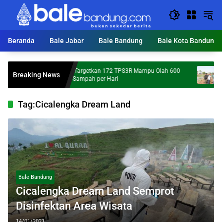
Langsung
ke
konten
Beranda
Bale Jabar
Bale Bandung
Bale Kota Bandung
KDS Targetkan 172 TPS3R Mampu Olah 600
Mumpung
Breaking News
Ton Sampah per Hari
Percepat
Tag:
Cicalengka Dream Land
Bale Bandung
Cicalengka Dream Land Semprot
Disinfektan Area Wisata
14/01/2021