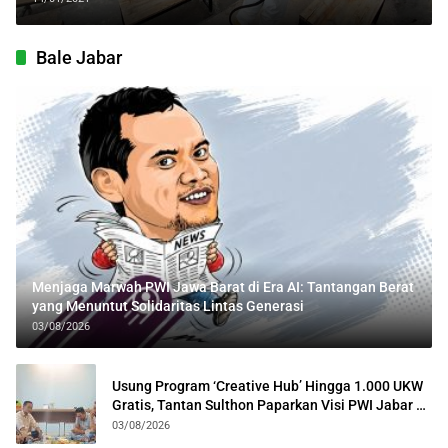
Bale Jabar
Menjaga Marwah PWI Jawa Barat di Era AI: Tantangan Berat
yang Menuntut Solidaritas Lintas Generasi
03/08/2026
Usung Program ‘Creative Hub’ Hingga 1.000 UKW
Gratis, Tantan Sulthon Paparkan Visi PWI Jabar di
Kota Bogor
03/08/2026