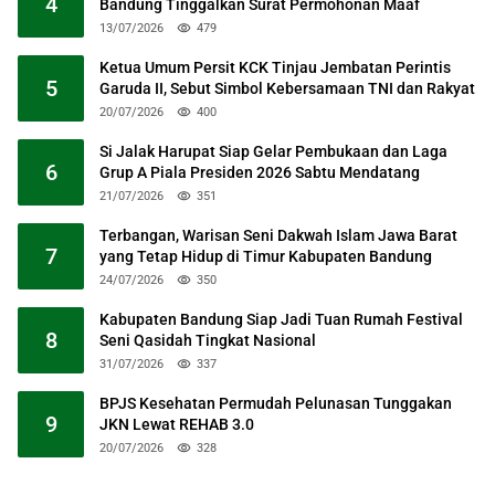
4
Bandung Tinggalkan Surat Permohonan Maaf
13/07/2026
479
Ketua Umum Persit KCK Tinjau Jembatan Perintis
5
Garuda II, Sebut Simbol Kebersamaan TNI dan Rakyat
20/07/2026
400
Si Jalak Harupat Siap Gelar Pembukaan dan Laga
6
Grup A Piala Presiden 2026 Sabtu Mendatang
21/07/2026
351
Terbangan, Warisan Seni Dakwah Islam Jawa Barat
7
yang Tetap Hidup di Timur Kabupaten Bandung
24/07/2026
350
Kabupaten Bandung Siap Jadi Tuan Rumah Festival
8
Seni Qasidah Tingkat Nasional
31/07/2026
337
BPJS Kesehatan Permudah Pelunasan Tunggakan
9
JKN Lewat REHAB 3.0
20/07/2026
328