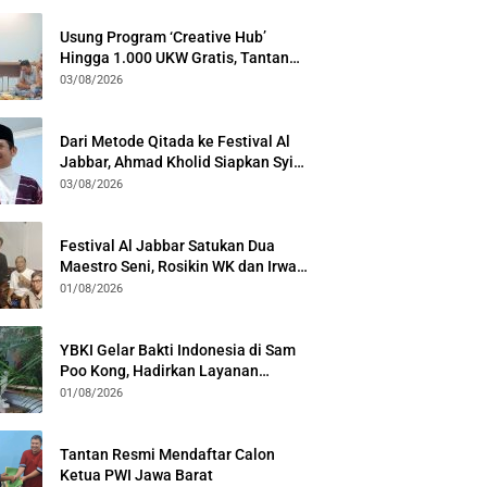
Usung Program ‘Creative Hub’
Hingga 1.000 UKW Gratis, Tantan
Sulthon Paparkan Visi PWI Jabar di
03/08/2026
Kota Bogor
Dari Metode Qitada ke Festival Al
Jabbar, Ahmad Kholid Siapkan Syiar
Al-Qur’an Lewat Nada
03/08/2026
Festival Al Jabbar Satukan Dua
Maestro Seni, Rosikin WK dan Irwan
Guntari Garap Pertunjukan Kolosal
01/08/2026
YBKI Gelar Bakti Indonesia di Sam
Poo Kong, Hadirkan Layanan
Kesehatan Gratis dan Dialog
01/08/2026
Kebangsaan
Tantan Resmi Mendaftar Calon
Ketua PWI Jawa Barat