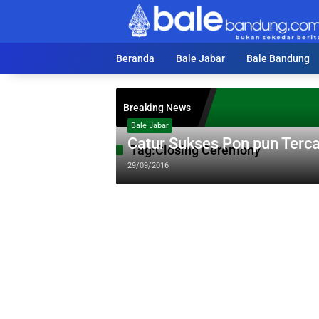
Langsung
ke
konten
Beranda
Bale Jabar
Bale Bandung
Breaking News
Bale Jabar
Catur Sukses Pon pun Terc
Tag:
Closing Ceremony
29/09/2016