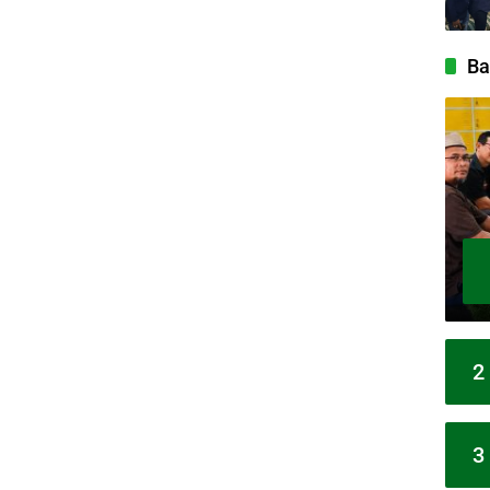
Ba
2
3