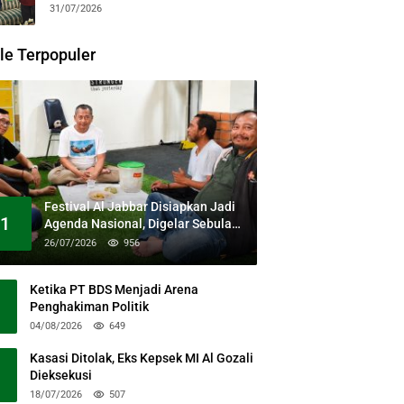
31/07/2026
le Terpopuler
Festival Al Jabbar Disiapkan Jadi
1
Agenda Nasional, Digelar Sebulan
Penuh di Kawasan Masjid Raya Al
26/07/2026
956
Jabbar
Ketika PT BDS Menjadi Arena
Penghakiman Politik
04/08/2026
649
Kasasi Ditolak, Eks Kepsek MI Al Gozali
Dieksekusi
18/07/2026
507