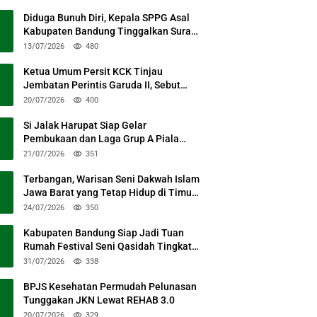
Diduga Bunuh Diri, Kepala SPPG Asal
Kabupaten Bandung Tinggalkan Surat
Permohonan Maaf
13/07/2026
480
Ketua Umum Persit KCK Tinjau
Jembatan Perintis Garuda II, Sebut
Simbol Kebersamaan TNI dan Rakyat
20/07/2026
400
Si Jalak Harupat Siap Gelar
Pembukaan dan Laga Grup A Piala
Presiden 2026 Sabtu Mendatang
21/07/2026
351
Terbangan, Warisan Seni Dakwah Islam
Jawa Barat yang Tetap Hidup di Timur
Kabupaten Bandung
24/07/2026
350
Kabupaten Bandung Siap Jadi Tuan
Rumah Festival Seni Qasidah Tingkat
Nasional
31/07/2026
338
BPJS Kesehatan Permudah Pelunasan
Tunggakan JKN Lewat REHAB 3.0
20/07/2026
329