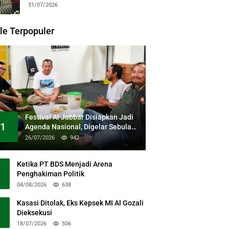
31/07/2026
le Terpopuler
Festival Al Jabbar Disiapkan Jadi
1
Agenda Nasional, Digelar Sebulan
Penuh di Kawasan Masjid Raya Al
26/07/2026
942
Jabbar
Ketika PT BDS Menjadi Arena
Penghakiman Politik
04/08/2026
638
Kasasi Ditolak, Eks Kepsek MI Al Gozali
Dieksekusi
18/07/2026
506