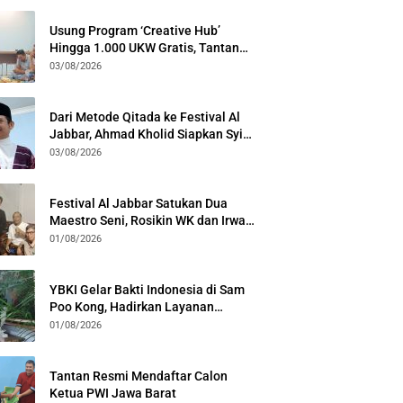
Usung Program ‘Creative Hub’
Hingga 1.000 UKW Gratis, Tantan
Sulthon Paparkan Visi PWI Jabar di
03/08/2026
Kota Bogor
Dari Metode Qitada ke Festival Al
Jabbar, Ahmad Kholid Siapkan Syiar
Al-Qur’an Lewat Nada
03/08/2026
Festival Al Jabbar Satukan Dua
Maestro Seni, Rosikin WK dan Irwan
Guntari Garap Pertunjukan Kolosal
01/08/2026
YBKI Gelar Bakti Indonesia di Sam
Poo Kong, Hadirkan Layanan
Kesehatan Gratis dan Dialog
01/08/2026
Kebangsaan
Tantan Resmi Mendaftar Calon
Ketua PWI Jawa Barat