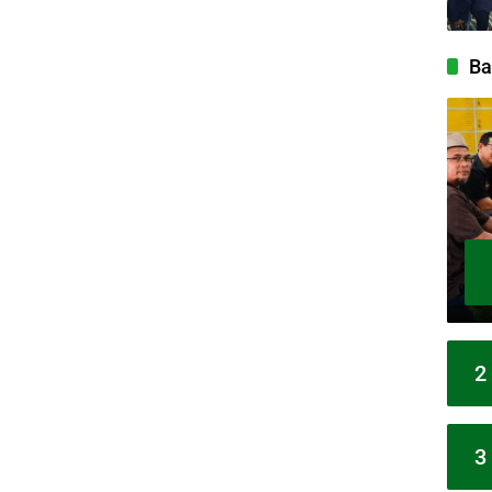
Ba
2
3