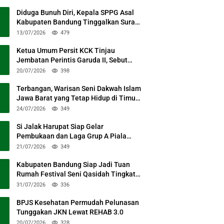
Diduga Bunuh Diri, Kepala SPPG Asal
Kabupaten Bandung Tinggalkan Surat
Permohonan Maaf
13/07/2026
479
Ketua Umum Persit KCK Tinjau
Jembatan Perintis Garuda II, Sebut
Simbol Kebersamaan TNI dan Rakyat
20/07/2026
398
Terbangan, Warisan Seni Dakwah Islam
Jawa Barat yang Tetap Hidup di Timur
Kabupaten Bandung
24/07/2026
349
Si Jalak Harupat Siap Gelar
Pembukaan dan Laga Grup A Piala
Presiden 2026 Sabtu Mendatang
21/07/2026
349
Kabupaten Bandung Siap Jadi Tuan
Rumah Festival Seni Qasidah Tingkat
Nasional
31/07/2026
336
BPJS Kesehatan Permudah Pelunasan
Tunggakan JKN Lewat REHAB 3.0
20/07/2026
328