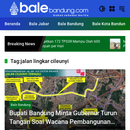
Langsung
ke
konten
Beranda
Bale Jabar
Bale Bandung
Bale Kota Bandung
KDS Targetkan 172 TPS3R Mampu Olah 600
Mumpung Ke
Breaking News
Ton Sampah per Hari
Percepatan 
Tag:
jalan lingkar cileunyi
Bale Bandung
Bupati Bandung Minta Gubernur Turun
Tangan Soal Wacana Pembangunan