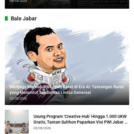
Jalan Lingkar Cileunyi
08/03/2025
Bale Jabar
Menjaga Marwah PWI Jawa Barat di Era AI: Tantangan Berat
yang Menuntut Solidaritas Lintas Generasi
03/08/2026
Usung Program ‘Creative Hub’ Hingga 1.000 UKW
Gratis, Tantan Sulthon Paparkan Visi PWI Jabar di
Kota Bogor
03/08/2026