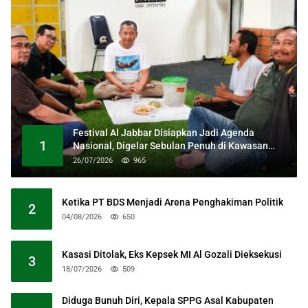
Festival Al Jabbar Disiapkan Jadi Agenda
1
Nasional, Digelar Sebulan Penuh di Kawasan
Masjid Raya Al Jabbar
26/07/2026
965
Ketika PT BDS Menjadi Arena Penghakiman Politik
2
04/08/2026
650
Kasasi Ditolak, Eks Kepsek MI Al Gozali Dieksekusi
3
18/07/2026
509
Diduga Bunuh Diri, Kepala SPPG Asal Kabupaten