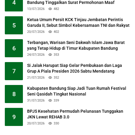
4
Bandung Tinggalkan Surat Permohonan Maaf
13/07/2026
482
Ketua Umum Persit KCK Tinjau Jembatan Perintis
5
Garuda II, Sebut Simbol Kebersamaan TNI dan Rakyat
20/07/2026
402
Terbangan, Warisan Seni Dakwah Islam Jawa Barat
6
yang Tetap Hidup di Timur Kabupaten Bandung
24/07/2026
353
Si Jalak Harupat Siap Gelar Pembukaan dan Laga
7
Grup A Piala Presiden 2026 Sabtu Mendatang
21/07/2026
352
Kabupaten Bandung Siap Jadi Tuan Rumah Festival
8
Seni Qasidah Tingkat Nasional
31/07/2026
339
BPJS Kesehatan Permudah Pelunasan Tunggakan
9
JKN Lewat REHAB 3.0
20/07/2026
330