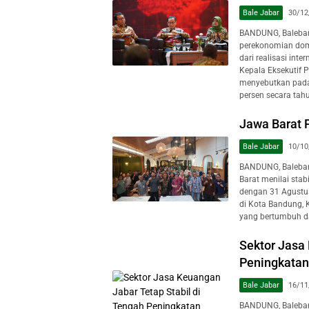
Bale Jabar
30/12
BANDUNG, Baleban
perekonomian domes
dari realisasi int
Kepala Eksekutif 
menyebutkan pada 
persen secara tah
Jawa Barat 
Bale Jabar
10/10
BANDUNG, Baleban
Barat menilai stab
dengan 31 Agustus
di Kota Bandung, 
yang bertumbuh da
Sektor Jasa
Peningkatan
Bale Jabar
16/11
BANDUNG, Baleban