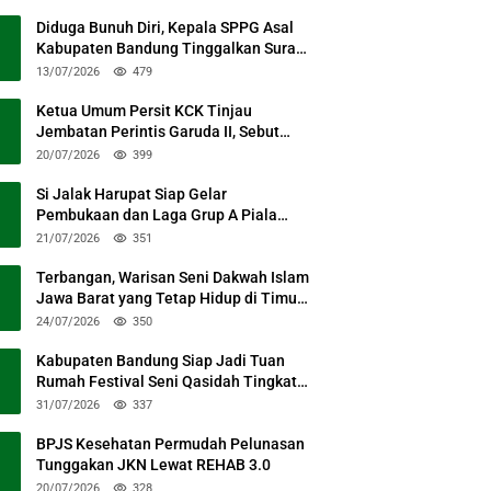
Diduga Bunuh Diri, Kepala SPPG Asal
Kabupaten Bandung Tinggalkan Surat
Permohonan Maaf
13/07/2026
479
Ketua Umum Persit KCK Tinjau
Jembatan Perintis Garuda II, Sebut
Simbol Kebersamaan TNI dan Rakyat
20/07/2026
399
Si Jalak Harupat Siap Gelar
Pembukaan dan Laga Grup A Piala
Presiden 2026 Sabtu Mendatang
21/07/2026
351
Terbangan, Warisan Seni Dakwah Islam
Jawa Barat yang Tetap Hidup di Timur
Kabupaten Bandung
24/07/2026
350
Kabupaten Bandung Siap Jadi Tuan
Rumah Festival Seni Qasidah Tingkat
Nasional
31/07/2026
337
BPJS Kesehatan Permudah Pelunasan
Tunggakan JKN Lewat REHAB 3.0
20/07/2026
328