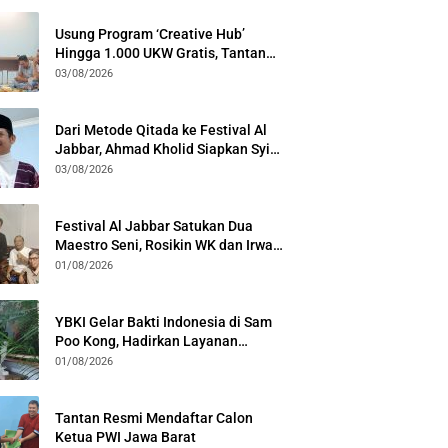
Usung Program ‘Creative Hub’
Hingga 1.000 UKW Gratis, Tantan
Sulthon Paparkan Visi PWI Jabar di
03/08/2026
Kota Bogor
Dari Metode Qitada ke Festival Al
Jabbar, Ahmad Kholid Siapkan Syiar
Al-Qur’an Lewat Nada
03/08/2026
Festival Al Jabbar Satukan Dua
Maestro Seni, Rosikin WK dan Irwan
Guntari Garap Pertunjukan Kolosal
01/08/2026
YBKI Gelar Bakti Indonesia di Sam
Poo Kong, Hadirkan Layanan
Kesehatan Gratis dan Dialog
01/08/2026
Kebangsaan
Tantan Resmi Mendaftar Calon
Ketua PWI Jawa Barat