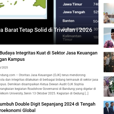
 Barat Tetap Solid di Triwulan I 2026
Budaya Integritas Kuat di Sektor Jasa Keuangan
ngan Kampus
0/2025
dung.com – Otoritas Jasa Keuangan (OJK) terus mendorong
ola dan integritas dilakukan di berbagai bidang termasuk di sektor jasa
pus. Demikian disampaikan Ketua Dewan Audit OJK Sophia
angkaian kegiatan Roadshow Governansi di Bandung yang digelar di
lkom University, Senin 13 Oktober 2025. Kegiatan di Gedung […]
umbuh Double Digit Sepanjang 2024 di Tengah
roekonomi Global