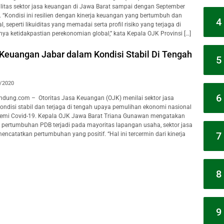
bilitas sektor jasa keuangan di Jawa Barat sampai dengan September
. “Kondisi ini resilien dengan kinerja keuangan yang bertumbuh dan
4
l, seperti likuiditas yang memadai serta profil risiko yang terjaga di
ya ketidakpastian perekonomian global,” kata Kepala OJK Provinsi […]
 Keuangan Jabar dalam Kondisi Stabil Di Tengah
5
/2020
6
dung.com – Otoritas Jasa Keuangan (OJK) menilai sektor jasa
ndisi stabil dan terjaga di tengah upaya pemulihan ekonomi nasional
emi Covid-19. Kepala OJK Jawa Barat Triana Gunawan mengatakan
 pertumbuhan PDB terjadi pada mayoritas lapangan usaha, sektor jasa
7
ncatatkan pertumbuhan yang positif. “Hal ini tercermin dari kinerja
8
9