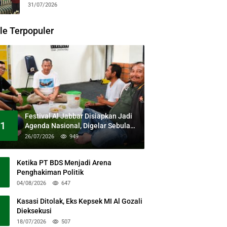
31/07/2026
le Terpopuler
Festival Al Jabbar Disiapkan Jadi
1
Agenda Nasional, Digelar Sebulan
Penuh di Kawasan Masjid Raya Al
26/07/2026
949
Jabbar
Ketika PT BDS Menjadi Arena
Penghakiman Politik
04/08/2026
647
Kasasi Ditolak, Eks Kepsek MI Al Gozali
Dieksekusi
18/07/2026
507