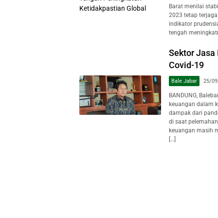
Barat menilai sta
2023 tetap terjaga
indikator prudensia
tengah meningkatn
Sektor Jasa
Covid-19
Bale Jabar
25/09
BANDUNG, Baleban
keuangan dalam ko
dampak dari pand
di saat pelemahan
keuangan masih me
[…]