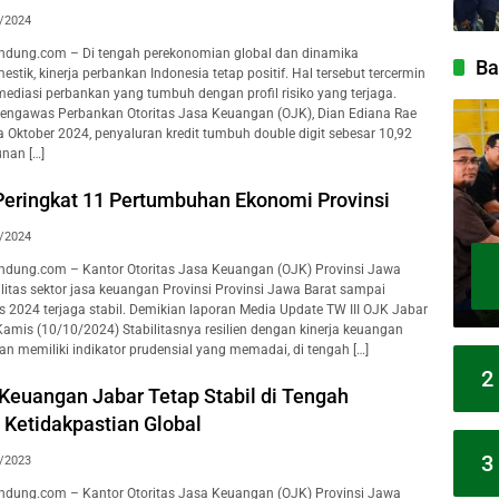
/2024
dung.com – Di tengah perekonomian global dan dinamika
Ba
tik, kinerja perbankan Indonesia tetap positif. Hal tersebut tercermin
ermediasi perbankan yang tumbuh dengan profil risiko yang terjaga.
Pengawas Perbankan Otoritas Jasa Keuangan (OJK), Dian Ediana Rae
Oktober 2024, penyaluran kredit tumbuh double digit sebesar 10,92
unan […]
Peringkat 11 Pertumbuhan Ekonomi Provinsi
/2024
dung.com – Kantor Otoritas Jasa Keuangan (OJK) Provinsi Jawa
ilitas sektor jasa keuangan Provinsi Provinsi Jawa Barat sampai
 2024 terjaga stabil. Demikian laporan Media Update TW III OJK Jabar
Kamis (10/10/2024) Stabilitasnya resilien dengan kinerja keuangan
n memiliki indikator prudensial yang memadai, di tengah […]
2
 Keuangan Jabar Tetap Stabil di Tengah
 Ketidakpastian Global
3
/2023
dung.com – Kantor Otoritas Jasa Keuangan (OJK) Provinsi Jawa