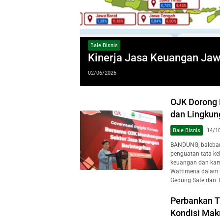
Bale Bisnis
Kinerja Jasa Keuangan Jawa
02/06/2026
OJK Dorong 
dan Lingku
Bale Bisnis
14/1
BANDUNG, baleban
penguatan tata kel
keuangan dan kam
Wattimena dalam r
Gedung Sate dan Te
Perbankan T
Kondisi Mak