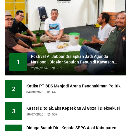
Festival Al Jabbar Disiapkan Jadi Agenda
1
Nasional, Digelar Sebulan Penuh di Kawasan
Masjid Raya Al Jabbar
26/07/2026
951
Ketika PT BDS Menjadi Arena Penghakiman Politik
2
04/08/2026
649
Kasasi Ditolak, Eks Kepsek MI Al Gozali Dieksekusi
3
18/07/2026
507
Diduga Bunuh Diri, Kepala SPPG Asal Kabupaten