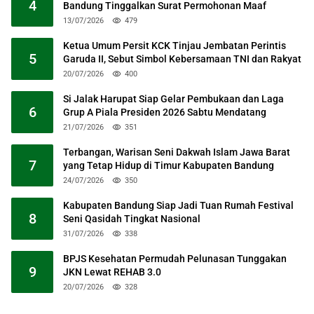
4
Bandung Tinggalkan Surat Permohonan Maaf
13/07/2026
479
Ketua Umum Persit KCK Tinjau Jembatan Perintis
5
Garuda II, Sebut Simbol Kebersamaan TNI dan Rakyat
20/07/2026
400
Si Jalak Harupat Siap Gelar Pembukaan dan Laga
6
Grup A Piala Presiden 2026 Sabtu Mendatang
21/07/2026
351
Terbangan, Warisan Seni Dakwah Islam Jawa Barat
7
yang Tetap Hidup di Timur Kabupaten Bandung
24/07/2026
350
Kabupaten Bandung Siap Jadi Tuan Rumah Festival
8
Seni Qasidah Tingkat Nasional
31/07/2026
338
BPJS Kesehatan Permudah Pelunasan Tunggakan
9
JKN Lewat REHAB 3.0
20/07/2026
328