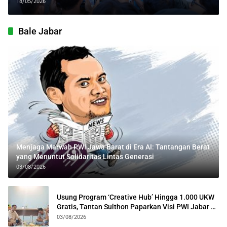
Korporasi
18/05/2026
Bale Jabar
Menjaga Marwah PWI Jawa Barat di Era AI: Tantangan Berat
yang Menuntut Solidaritas Lintas Generasi
03/08/2026
Usung Program ‘Creative Hub’ Hingga 1.000 UKW
Gratis, Tantan Sulthon Paparkan Visi PWI Jabar di
Kota Bogor
03/08/2026