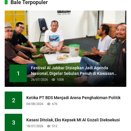
Bale Terpopuler
Festival Al Jabbar Disiapkan Jadi Agenda
1
Nasional, Digelar Sebulan Penuh di Kawasan
Masjid Raya Al Jabbar
26/07/2026
1008
Ketika PT BDS Menjadi Arena Penghakiman Politik
2
04/08/2026
676
Kasasi Ditolak, Eks Kepsek MI Al Gozali Dieksekusi
3
18/07/2026
512