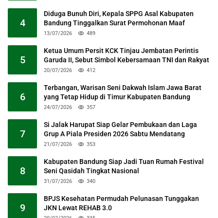
Diduga Bunuh Diri, Kepala SPPG Asal Kabupaten
4
Bandung Tinggalkan Surat Permohonan Maaf
13/07/2026
489
Ketua Umum Persit KCK Tinjau Jembatan Perintis
5
Garuda II, Sebut Simbol Kebersamaan TNI dan Rakyat
20/07/2026
412
Terbangan, Warisan Seni Dakwah Islam Jawa Barat
6
yang Tetap Hidup di Timur Kabupaten Bandung
24/07/2026
357
Si Jalak Harupat Siap Gelar Pembukaan dan Laga
7
Grup A Piala Presiden 2026 Sabtu Mendatang
21/07/2026
353
Kabupaten Bandung Siap Jadi Tuan Rumah Festival
8
Seni Qasidah Tingkat Nasional
31/07/2026
340
BPJS Kesehatan Permudah Pelunasan Tunggakan
9
JKN Lewat REHAB 3.0