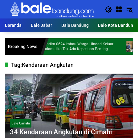
Langsung
ke
konten
Beranda
Bale Jabar
Bale Bandung
Bale Kota Bandung
Dandim 0624 Imbau Warga Hindari Keluar
Hailuk
Breaking News
Malam Jika Tak Ada Keperluan Penting
Marakn
Tag:
Kendaraan Angkutan
Bale Cimahi
34 Kendaraan Angkutan di Cimahi