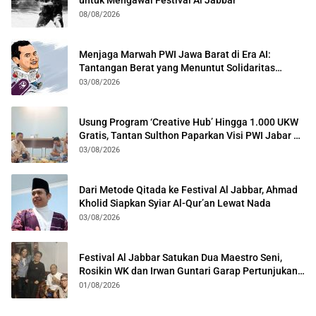
08/08/2026
Menjaga Marwah PWI Jawa Barat di Era AI:
Tantangan Berat yang Menuntut Solidaritas
Lintas Generasi
03/08/2026
Usung Program ‘Creative Hub’ Hingga 1.000 UKW
Gratis, Tantan Sulthon Paparkan Visi PWI Jabar di
Kota Bogor
03/08/2026
Dari Metode Qitada ke Festival Al Jabbar, Ahmad
Kholid Siapkan Syiar Al-Qur’an Lewat Nada
03/08/2026
Festival Al Jabbar Satukan Dua Maestro Seni,
Rosikin WK dan Irwan Guntari Garap Pertunjukan
Kolosal
01/08/2026