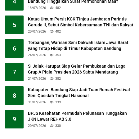
4
Bandung Tinggalkan Surat Permohonan Maaf
13/07/2026
482
Ketua Umum Persit KCK Tinjau Jembatan Perintis
5
Garuda II, Sebut Simbol Kebersamaan TNI dan Rakyat
20/07/2026
402
Terbangan, Warisan Seni Dakwah Islam Jawa Barat
6
yang Tetap Hidup di Timur Kabupaten Bandung
24/07/2026
353
Si Jalak Harupat Siap Gelar Pembukaan dan Laga
7
Grup A Piala Presiden 2026 Sabtu Mendatang
21/07/2026
352
Kabupaten Bandung Siap Jadi Tuan Rumah Festival
8
Seni Qasidah Tingkat Nasional
31/07/2026
339
BPJS Kesehatan Permudah Pelunasan Tunggakan
9
JKN Lewat REHAB 3.0
20/07/2026
330