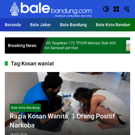
Langsung
ke
konten
Beranda
Bale Jabar
Bale Bandung
Bale Kota Bandung
KDS Targetkan 172 TPS3R Mampu Olah 600
Mump
Breaking News
Ton Sampah per Hari
Perc
i
Tag:
Kosan waniat
Bale Kota Bandung
Razia Kosan Wanita, 3 Orang Positif
Narkoba
24/03/2016