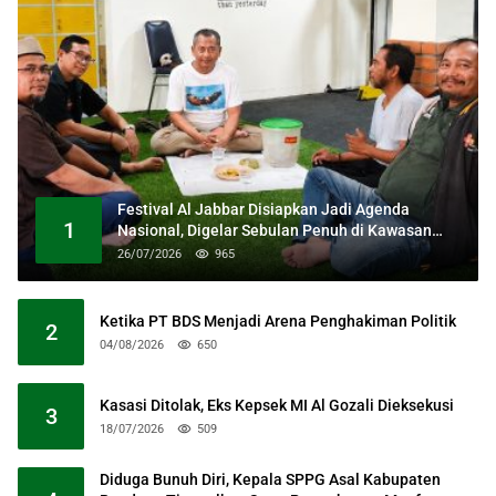
Festival Al Jabbar Disiapkan Jadi Agenda
1
Nasional, Digelar Sebulan Penuh di Kawasan
Masjid Raya Al Jabbar
26/07/2026
965
Ketika PT BDS Menjadi Arena Penghakiman Politik
2
04/08/2026
650
Kasasi Ditolak, Eks Kepsek MI Al Gozali Dieksekusi
3
18/07/2026
509
Diduga Bunuh Diri, Kepala SPPG Asal Kabupaten