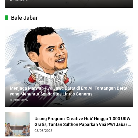
Bale Jabar
Menjaga Marwah PWI Jawa Barat di Era AI: Tantangan Berat
yang Menuntut Solidaritas Lintas Generasi
03/08/2026
Usung Program ‘Creative Hub’ Hingga 1.000 UKW
Gratis, Tantan Sulthon Paparkan Visi PWI Jabar di
Kota Bogor
03/08/2026