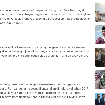
 ini akan menuntaskan 20 proyek pembangunan Kota Bandung di
a penanganan banjir. Proyek-proyek tersebut sebagian sudah dilelangkan
ah satunya adalah renovasi beberapa pasar, seperti Pasar Cihaurgeulis
sialisasi. Ada […]
 bersyukur, karena mimpi panjang mengenai transportasi massal
g, dengan beberapa jalur diantaranya jalur satu yang menghubungkan
 yang berada di selatan sudah siap dengan LRT bikinan anak bangsa
Bandung bekerja sama dengan Kementerian Perhubungan akan
ndung. Pembangunan tersebut direncanakan dimulai awal tahun 2017.
ng M Ridwan Kamil telah menggelar pertemuan bersama Direktur
 Prasetyo Boeditjahjono, KepaLa Dinas Perhubungan Provinsi Jawa