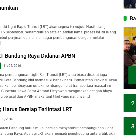
umumkan
Ba
i Light Rapid Transit (LRT) akan segera terwujud. Hasil lelang
September. “Alhamdulillah setelah sekian lama, proses ini itu lelang
ebut perijinan dan lain-lain agar pembangunan dengan melalui
]
RT Bandung Raya Didanai APBN
11/04/2016
 pembangunan Light Rail Transit (LRT) atau biasa disebut juga
 di Kota Bandung kini memasuki babak baru. Pemerintah Provinsi Jawa
sulkan pembiayaan untuk membangun alat transportasi massal ini
N. Gubernur Jawa Barat Ahmad Heryawan mengatakan dengan biaya
berasal dari APBN, maka tarif tiket yang nantinya […]
2
 Harus Bersiap Terlintasi LRT
/03/2016
3
ten Bandung harus mulai bersiap menyambut pembangunan Light
 Bandung Raya. Apalagi LRT akan menjadi penghubung antara titik akhir