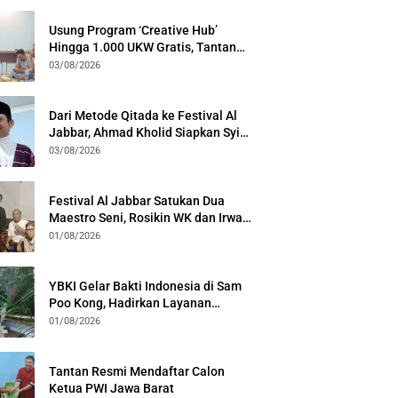
Usung Program ‘Creative Hub’
Hingga 1.000 UKW Gratis, Tantan
Sulthon Paparkan Visi PWI Jabar di
03/08/2026
Kota Bogor
Dari Metode Qitada ke Festival Al
Jabbar, Ahmad Kholid Siapkan Syiar
Al-Qur’an Lewat Nada
03/08/2026
Festival Al Jabbar Satukan Dua
Maestro Seni, Rosikin WK dan Irwan
Guntari Garap Pertunjukan Kolosal
01/08/2026
YBKI Gelar Bakti Indonesia di Sam
Poo Kong, Hadirkan Layanan
Kesehatan Gratis dan Dialog
01/08/2026
Kebangsaan
Tantan Resmi Mendaftar Calon
Ketua PWI Jawa Barat