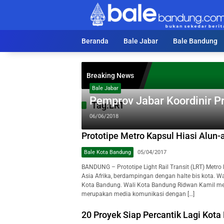
Langsung
ke
konten
Beranda
Bale Jabar
Bale Bandung
Breaking News
Bale Jabar
Pemprov Jabar Koordinir P
Tag:
LRT
06/06/2018
Prototipe Metro Kapsul Hiasi Alun-
Bale Kota Bandung
05/04/2017
BANDUNG – Prototipe Light Rail Transit (LRT) Metro 
Asia Afrika, berdampingan dengan halte bis kota.
Kota Bandung. Wali Kota Bandung Ridwan Kamil meng
merupakan media komunikasi dengan […]
20 Proyek Siap Percantik Lagi Kot