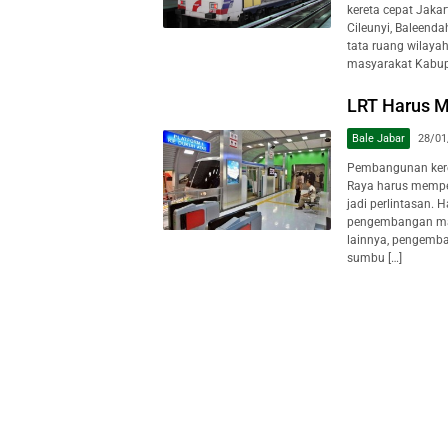
kereta cepat Jaka
Cileunyi, Baleend
tata ruang wilaya
masyarakat Kabup
LRT Harus 
Bale Jabar
28/01
Pembangunan keret
Raya harus mempe
jadi perlintasan. 
pengembangan mas
lainnya, pengemba
sumbu […]