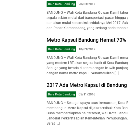
Bale Kota Bandung
20/03/2017
BANDUNG – Wali Kota Bandung Ridwan Kamil tahun
segala sektor, mulai dari transportasi, pasar, hingg
dan akan mulai konstruksi setidaknya Mei 2017. Sal
dan Pasar Kiaracondong, yang sedang pada tahap so
Metro Kapsul Bandung Hemat 70%
Bale Kota Bandung
18/03/2017
BANDUNG – Wali Kota Bandung Ridwan Kamil merasa
yang modern LRT akan segera hadir di Kota Bandun
Sabuga yang berada di utara dengan leuwih panjang
dengan nama metro kapsul. “Alhamdulillah […]
2017 Ada Metro Kapsul di Bandung
Bale Kota Bandung
05/11/2016
BANDUNG – Sebagai upaya atasi kemacetan, Kota 
membangun Metro Kapsul di jalur tersibuk Kota Ba
Guna mempersiapkan hal tersebut, Wali Kota Bandu
Jenderal Perkeretaapian Kementerian Perhubungan,
Barat […]