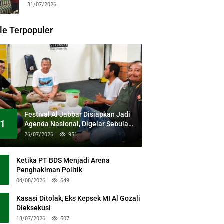
31/07/2026
le Terpopuler
Festival Al Jabbar Disiapkan Jadi
1
Agenda Nasional, Digelar Sebulan
Penuh di Kawasan Masjid Raya Al
26/07/2026
951
Jabbar
Ketika PT BDS Menjadi Arena
Penghakiman Politik
04/08/2026
649
Kasasi Ditolak, Eks Kepsek MI Al Gozali
Dieksekusi
18/07/2026
507