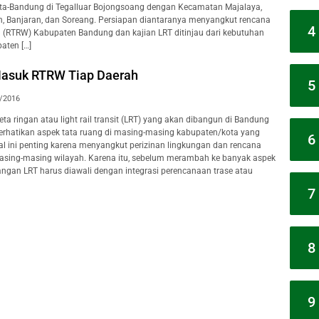
rta-Bandung di Tegalluar Bojongsoang dengan Kecamatan Majalaya,
ah, Banjaran, dan Soreang. Persiapan diantaranya menyangkut rencana
4
h (RTRW) Kabupaten Bandung dan kajian LRT ditinjau dari kebutuhan
aten […]
Masuk RTRW Tiap Daerah
5
/2016
a ringan atau light rail transit (LRT) yang akan dibangun di Bandung
rhatikan aspek tata ruang di masing-masing kabupaten/kota yang
6
Hal ini penting karena menyangkut perizinan lingkungan dan rencana
ing-masing wilayah. Karena itu, sebelum merambah ke banyak aspek
ngan LRT harus diawali dengan integrasi perencanaan trase atau
7
8
9