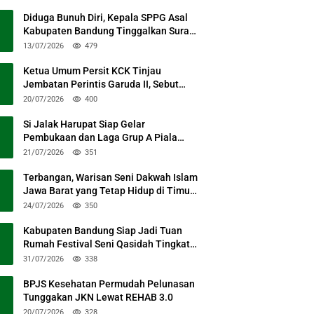
Diduga Bunuh Diri, Kepala SPPG Asal
Kabupaten Bandung Tinggalkan Surat
Permohonan Maaf
13/07/2026
479
Ketua Umum Persit KCK Tinjau
Jembatan Perintis Garuda II, Sebut
Simbol Kebersamaan TNI dan Rakyat
20/07/2026
400
Si Jalak Harupat Siap Gelar
Pembukaan dan Laga Grup A Piala
Presiden 2026 Sabtu Mendatang
21/07/2026
351
Terbangan, Warisan Seni Dakwah Islam
Jawa Barat yang Tetap Hidup di Timur
Kabupaten Bandung
24/07/2026
350
Kabupaten Bandung Siap Jadi Tuan
Rumah Festival Seni Qasidah Tingkat
Nasional
31/07/2026
338
BPJS Kesehatan Permudah Pelunasan
Tunggakan JKN Lewat REHAB 3.0
20/07/2026
328