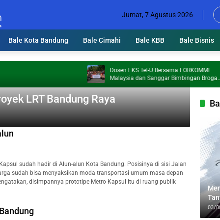
Jumat, 7 Agustus 2026
Bale Kota Bandung
Bale Cimahi
Bale KBB
Bale Bisnis
Dosen FKS Tel-U Bersama FORKOMMI
Malaysia dan Sanggar Bimbingan Broga
Perkuat Kolaborasi Internasional melalui
Pengabdian kepada Masyarakat
royek LRT Bandung Raya
Ba
alun
Kapsul sudah hadir di Alun-alun Kota Bandung. Posisinya di sisi Jalan
 Warga sudah bisa menyaksikan moda transportasi umum masa depan
atakan, disimpannya prototipe Metro Kapsul itu di ruang publik
Men
Tan
Lin
03/0
a Bandung