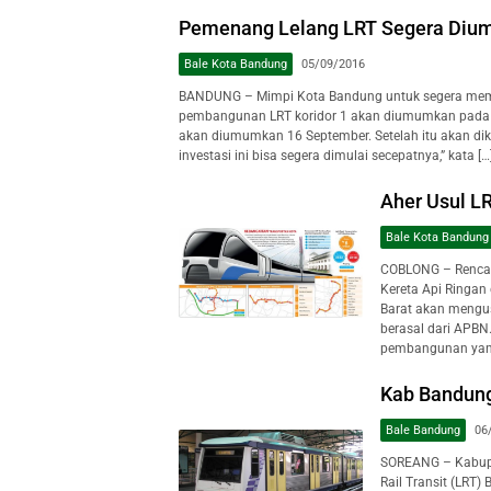
Pemenang Lelang LRT Segera Di
Bale Kota Bandung
05/09/2016
BANDUNG – Mimpi Kota Bandung untuk segera memilik
pembangunan LRT koridor 1 akan diumumkan pada 16 
akan diumumkan 16 September. Setelah itu akan dik
investasi ini bisa segera dimulai secepatnya,” kata […
Aher Usul L
Bale Kota Bandung
COBLONG – Rencana
Kereta Api Ringan
Barat akan mengu
berasal dari APB
pembangunan yang 
Kab Bandung
Bale Bandung
06
SOREANG – Kabupa
Rail Transit (LRT)