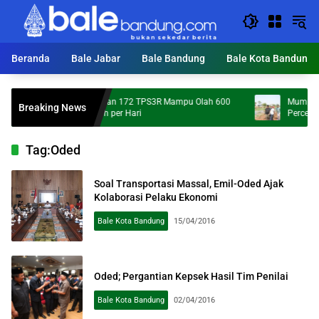
Langsung
ke
konten
Beranda
Bale Jabar
Bale Bandung
Bale Kota Bandung
KDS Targetkan 172 TPS3R Mampu Olah 600
Mumpung Kemar
Breaking News
Ton Sampah per Hari
Percepatan Nor
Tag:
Oded
Soal Transportasi Massal, Emil-Oded Ajak
Kolaborasi Pelaku Ekonomi
Bale Kota Bandung
15/04/2016
Oded; Pergantian Kepsek Hasil Tim Penilai
Bale Kota Bandung
02/04/2016