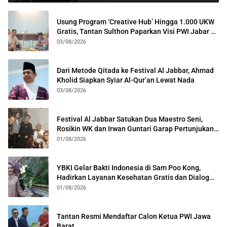
Usung Program ‘Creative Hub’ Hingga 1.000 UKW
Gratis, Tantan Sulthon Paparkan Visi PWI Jabar di
Kota Bogor
03/08/2026
Dari Metode Qitada ke Festival Al Jabbar, Ahmad
Kholid Siapkan Syiar Al-Qur’an Lewat Nada
03/08/2026
Festival Al Jabbar Satukan Dua Maestro Seni,
Rosikin WK dan Irwan Guntari Garap Pertunjukan
Kolosal
01/08/2026
YBKI Gelar Bakti Indonesia di Sam Poo Kong,
Hadirkan Layanan Kesehatan Gratis dan Dialog
Kebangsaan
01/08/2026
Tantan Resmi Mendaftar Calon Ketua PWI Jawa
Barat