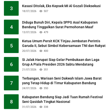
Kasasi Ditolak, Eks Kepsek MI Al Gozali Dieksekusi
3
18/07/2026
507
Diduga Bunuh Diri, Kepala SPPG Asal Kabupaten
4
Bandung Tinggalkan Surat Permohonan Maaf
13/07/2026
479
Ketua Umum Persit KCK Tinjau Jembatan Perintis
5
Garuda II, Sebut Simbol Kebersamaan TNI dan Rakyat
20/07/2026
400
Si Jalak Harupat Siap Gelar Pembukaan dan Laga
6
Grup A Piala Presiden 2026 Sabtu Mendatang
21/07/2026
351
Terbangan, Warisan Seni Dakwah Islam Jawa Barat
7
yang Tetap Hidup di Timur Kabupaten Bandung
24/07/2026
350
Kabupaten Bandung Siap Jadi Tuan Rumah Festival
8
Seni Qasidah Tingkat Nasional
31/07/2026
338