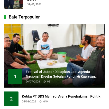
31/07/2026
Bale Terpopuler
Festival Al Jabbar Disiapkan Jadi Agenda
1
Nasional, Digelar Sebulan Penuh di Kawasan
Masjid Raya Al Jabbar
26/07/2026
951
Ketika PT BDS Menjadi Arena Penghakiman Politik
2
04/08/2026
649