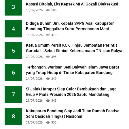
Kasasi Ditolak, Eks Kepsek MI Al Gozali Dieksekusi
3
18/07/2026
506
Diduga Bunuh Diri, Kepala SPPG Asal Kabupaten
4
Bandung Tinggalkan Surat Permohonan Maaf
13/07/2026
479
Ketua Umum Persit KCK Tinjau Jembatan Perintis
5
Garuda II, Sebut Simbol Kebersamaan TNI dan Rakyat
20/07/2026
398
Terbangan, Warisan Seni Dakwah Islam Jawa Barat
6
yang Tetap Hidup di Timur Kabupaten Bandung
24/07/2026
349
Si Jalak Harupat Siap Gelar Pembukaan dan Laga
7
Grup A Piala Presiden 2026 Sabtu Mendatang
21/07/2026
349
Kabupaten Bandung Siap Jadi Tuan Rumah Festival
8
Seni Qasidah Tingkat Nasional
31/07/2026
336