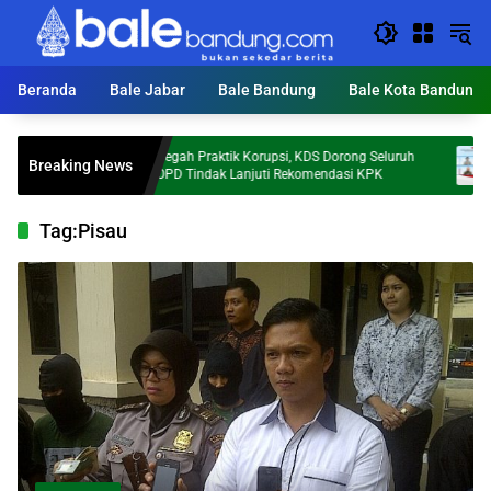
Langsung
ke
konten
Beranda
Bale Jabar
Bale Bandung
Bale Kota Bandung
Cegah Praktik Korupsi, KDS Dorong Seluruh
Invest
Breaking News
dia
OPD Tindak Lanjuti Rekomendasi KPK
Sebut 
Tag:
Pisau