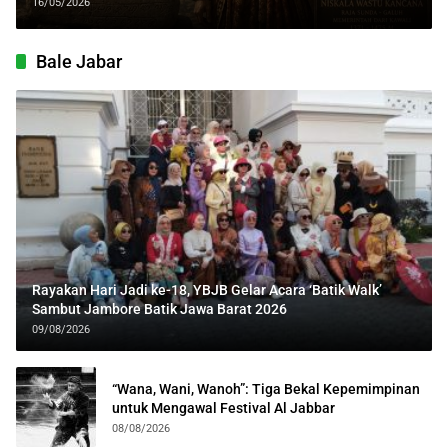
Jadi Raja Besar
16/05/2026
Bale Jabar
Rayakan Hari Jadi ke-18, YBJB Gelar Acara ‘Batik Walk’
Sambut Jambore Batik Jawa Barat 2026
09/08/2026
“Wana, Wani, Wanoh”: Tiga Bekal Kepemimpinan
untuk Mengawal Festival Al Jabbar
08/08/2026