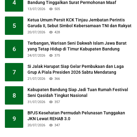
4
Bandung Tinggalkan Surat Permohonan Maaf
13/07/2026
505
Ketua Umum Persit KCK Tinjau Jembatan Perintis
5
Garuda II, Sebut Simbol Kebersamaan TNI dan Rakyat
20/07/2026
428
Terbangan, Warisan Seni Dakwah Islam Jawa Barat
6
yang Tetap Hidup di Timur Kabupaten Bandung
24/07/2026
375
Si Jalak Harupat Siap Gelar Pembukaan dan Laga
7
Grup A Piala Presiden 2026 Sabtu Mendatang
21/07/2026
366
Kabupaten Bandung Siap Jadi Tuan Rumah Festival
8
Seni Qasidah Tingkat Nasional
31/07/2026
357
BPJS Kesehatan Permudah Pelunasan Tunggakan
9
JKN Lewat REHAB 3.0
20/07/2026
347