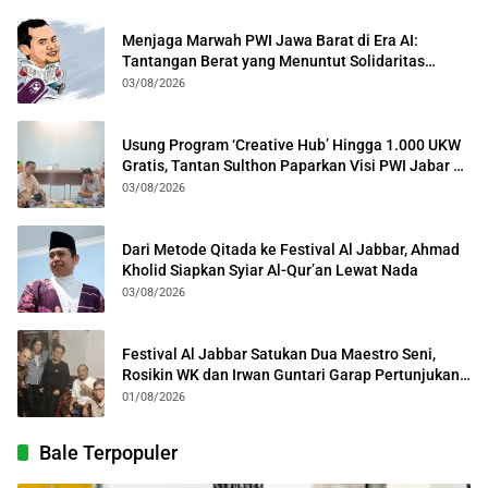
Menjaga Marwah PWI Jawa Barat di Era AI:
Tantangan Berat yang Menuntut Solidaritas
Lintas Generasi
03/08/2026
Usung Program ‘Creative Hub’ Hingga 1.000 UKW
Gratis, Tantan Sulthon Paparkan Visi PWI Jabar di
Kota Bogor
03/08/2026
Dari Metode Qitada ke Festival Al Jabbar, Ahmad
Kholid Siapkan Syiar Al-Qur’an Lewat Nada
03/08/2026
Festival Al Jabbar Satukan Dua Maestro Seni,
Rosikin WK dan Irwan Guntari Garap Pertunjukan
Kolosal
01/08/2026
Bale Terpopuler