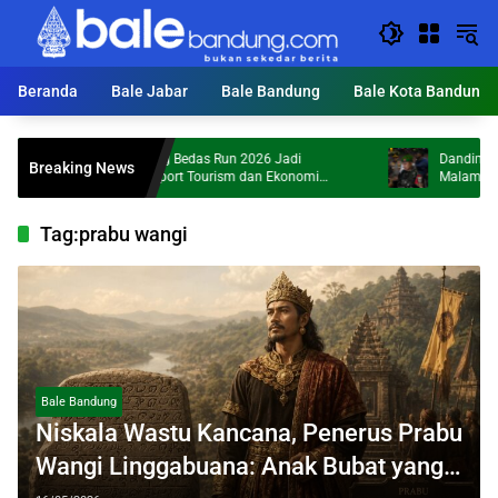
Langsung
ke
konten
Beranda
Bale Jabar
Bale Bandung
Bale Kota Bandung
KDS: Bandung Bedas Run 2026 Jadi
Dandim 0624 Imba
Breaking News
Penggerak Sport Tourism dan Ekonomi
Malam Jika Tak A
Kabupaten Bandung
Tag:
prabu wangi
Bale Bandung
Niskala Wastu Kancana, Penerus Prabu
Wangi Linggabuana: Anak Bubat yang