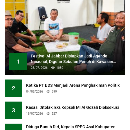
Festival Al Jabbar Disiapkan Jadi Agenda
1
Nasional, Digelar Sebulan Penuh di Kawasan
Masjid Raya Al Jabbar
26/07/2026
1030
Ketika PT BDS Menjadi Arena Penghakiman Politik
2
04/08/2026
699
Kasasi Ditolak, Eks Kepsek MI Al Gozali Dieksekusi
3
18/07/2026
527
Diduga Bunuh Diri, Kepala SPPG Asal Kabupaten