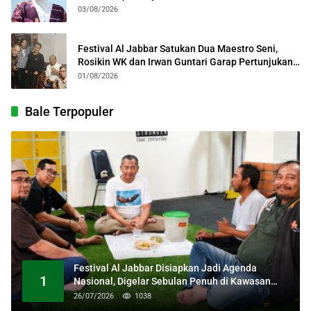
03/08/2026
Festival Al Jabbar Satukan Dua Maestro Seni,
Rosikin WK dan Irwan Guntari Garap Pertunjukan
Kolosal
01/08/2026
Bale Terpopuler
Festival Al Jabbar Disiapkan Jadi Agenda
1
Nasional, Digelar Sebulan Penuh di Kawasan
Masjid Raya Al Jabbar
26/07/2026
1038