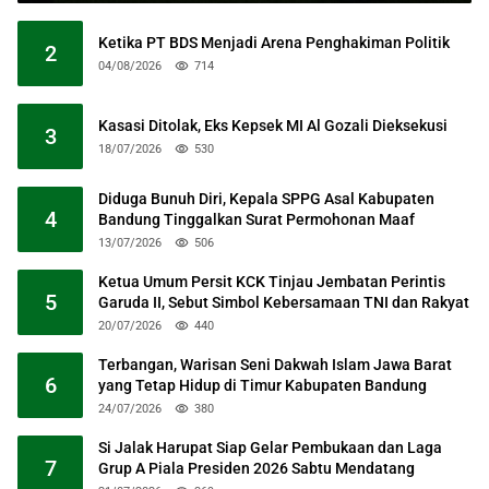
Ketika PT BDS Menjadi Arena Penghakiman Politik
2
04/08/2026
714
Kasasi Ditolak, Eks Kepsek MI Al Gozali Dieksekusi
3
18/07/2026
530
Diduga Bunuh Diri, Kepala SPPG Asal Kabupaten
4
Bandung Tinggalkan Surat Permohonan Maaf
13/07/2026
506
Ketua Umum Persit KCK Tinjau Jembatan Perintis
5
Garuda II, Sebut Simbol Kebersamaan TNI dan Rakyat
20/07/2026
440
Terbangan, Warisan Seni Dakwah Islam Jawa Barat
6
yang Tetap Hidup di Timur Kabupaten Bandung
24/07/2026
380
Si Jalak Harupat Siap Gelar Pembukaan dan Laga
7
Grup A Piala Presiden 2026 Sabtu Mendatang