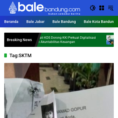
Langsung
ke
konten
Beranda
Bale Jabar
Bale Bandung
Bale Kota Bandung
Bupati KDS Dorong KKI Perkuat Digitalisasi
Tegas! KDS
Breaking News
dan Akuntabilitas Keuangan
Pasien Dis
Tag:
SKTM