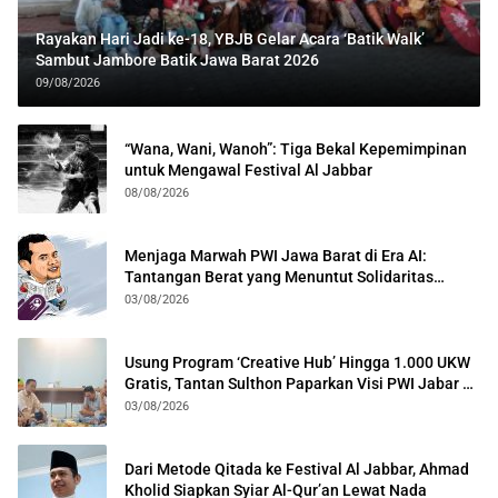
Rayakan Hari Jadi ke-18, YBJB Gelar Acara ‘Batik Walk’
Sambut Jambore Batik Jawa Barat 2026
09/08/2026
“Wana, Wani, Wanoh”: Tiga Bekal Kepemimpinan
untuk Mengawal Festival Al Jabbar
08/08/2026
Menjaga Marwah PWI Jawa Barat di Era AI:
Tantangan Berat yang Menuntut Solidaritas
Lintas Generasi
03/08/2026
Usung Program ‘Creative Hub’ Hingga 1.000 UKW
Gratis, Tantan Sulthon Paparkan Visi PWI Jabar di
Kota Bogor
03/08/2026
Dari Metode Qitada ke Festival Al Jabbar, Ahmad
Kholid Siapkan Syiar Al-Qur’an Lewat Nada