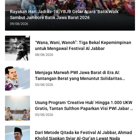
Rayakan Hari Jadi ke-18, YBJB Gelar Acara ‘Batik Walk’
Sambut Jambore Batik Jawa Barat 2026
09/08/2026
“Wana, Wani, Wanoh”: Tiga Bekal Kepemimpinan
untuk Mengawal Festival Al Jabbar
08/08/2026
Menjaga Marwah PWI Jawa Barat di Era AI:
Tantangan Berat yang Menuntut Solidaritas
Lintas Generasi
03/08/2026
Usung Program ‘Creative Hub’ Hingga 1.000 UKW
Gratis, Tantan Sulthon Paparkan Visi PWI Jabar di
Kota Bogor
03/08/2026
Dari Metode Qitada ke Festival Al Jabbar, Ahmad
Kholid Siapkan Syiar Al-Qur’an Lewat Nada