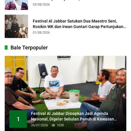
03/08/2026
Festival Al Jabbar Satukan Dua Maestro Seni,
Rosikin WK dan Irwan Guntari Garap Pertunjukan
Kolosal
01/08/2026
Bale Terpopuler
Festival Al Jabbar Disiapkan Jadi Agenda
1
Nasional, Digelar Sebulan Penuh di Kawasan
Masjid Raya Al Jabbar
26/07/2026
1038