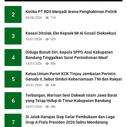
Ketika PT BDS Menjadi Arena Penghakiman Politik
2
04/08/2026
714
Kasasi Ditolak, Eks Kepsek MI Al Gozali Dieksekusi
3
18/07/2026
529
Diduga Bunuh Diri, Kepala SPPG Asal Kabupaten
4
Bandung Tinggalkan Surat Permohonan Maaf
13/07/2026
506
Ketua Umum Persit KCK Tinjau Jembatan Perintis
5
Garuda II, Sebut Simbol Kebersamaan TNI dan Rakyat
20/07/2026
438
Terbangan, Warisan Seni Dakwah Islam Jawa Barat
6
yang Tetap Hidup di Timur Kabupaten Bandung
24/07/2026
380
Si Jalak Harupat Siap Gelar Pembukaan dan Laga
7
Grup A Piala Presiden 2026 Sabtu Mendatang