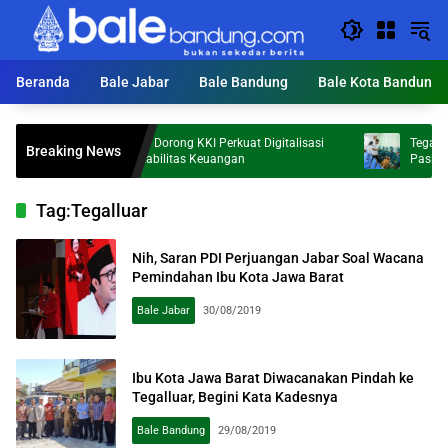
Langsung
ke
konten
Beranda
Bale Jabar
Bale Bandung
Bale Kota Bandung
Bupati KDS Dorong KKI Perkuat Digitalisasi
Tegas! KDS Per
Breaking News
dan Akuntabilitas Keuangan
Pasien Disanksi
Tag:
Tegalluar
Nih, Saran PDI Perjuangan Jabar Soal Wacana
Pemindahan Ibu Kota Jawa Barat
Bale Jabar
30/08/2019
Ibu Kota Jawa Barat Diwacanakan Pindah ke
Tegalluar, Begini Kata Kadesnya
Bale Bandung
29/08/2019