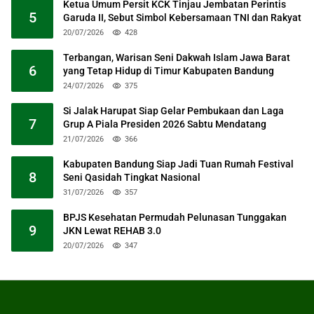
Ketua Umum Persit KCK Tinjau Jembatan Perintis
5
Garuda II, Sebut Simbol Kebersamaan TNI dan Rakyat
20/07/2026
428
Terbangan, Warisan Seni Dakwah Islam Jawa Barat
6
yang Tetap Hidup di Timur Kabupaten Bandung
24/07/2026
375
Si Jalak Harupat Siap Gelar Pembukaan dan Laga
7
Grup A Piala Presiden 2026 Sabtu Mendatang
21/07/2026
366
Kabupaten Bandung Siap Jadi Tuan Rumah Festival
8
Seni Qasidah Tingkat Nasional
31/07/2026
357
BPJS Kesehatan Permudah Pelunasan Tunggakan
9
JKN Lewat REHAB 3.0
20/07/2026
347