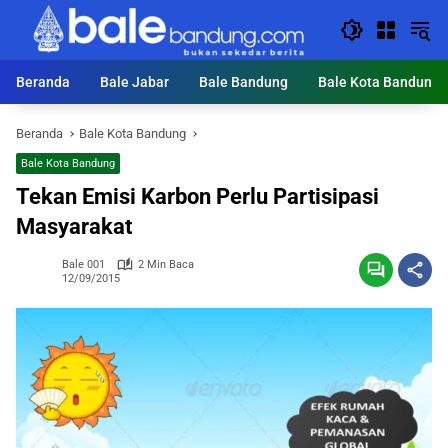
Langsung
ke
konten
Beranda
Bale Jabar
Bale Bandung
Bale Kota Bandung
Beranda
Bale Kota Bandung
Bale Kota Bandung
Tekan Emisi Karbon Perlu Partisipasi
Masyarakat
Bale 001
2 Min Baca
12/09/2015