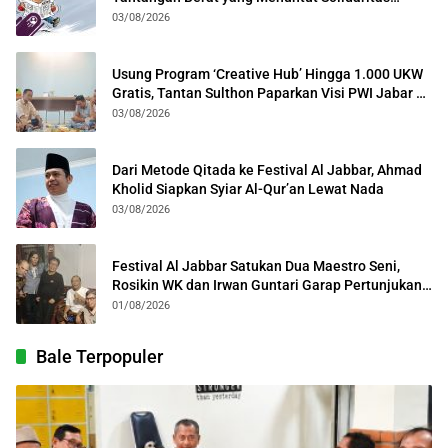
Lintas Generasi
03/08/2026
Usung Program ‘Creative Hub’ Hingga 1.000 UKW
Gratis, Tantan Sulthon Paparkan Visi PWI Jabar di
Kota Bogor
03/08/2026
Dari Metode Qitada ke Festival Al Jabbar, Ahmad
Kholid Siapkan Syiar Al-Qur’an Lewat Nada
03/08/2026
Festival Al Jabbar Satukan Dua Maestro Seni,
Rosikin WK dan Irwan Guntari Garap Pertunjukan
Kolosal
01/08/2026
Bale Terpopuler