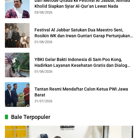
Dari Metode Qitada ke Festival Al Jabbar, Ahmad
Kholid Siapkan Syiar Al-Qur’an Lewat Nada
03/08/2026
Festival Al Jabbar Satukan Dua Maestro Seni,
Rosikin WK dan Irwan Guntari Garap Pertunjukan
Kolosal
01/08/2026
YBKI Gelar Bakti Indonesia di Sam Poo Kong,
Hadirkan Layanan Kesehatan Gratis dan Dialog
Kebangsaan
01/08/2026
Tantan Resmi Mendaftar Calon Ketua PWI Jawa
Barat
31/07/2026
Bale Terpopuler