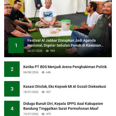
Festival Al Jabbar Disiapkan Jadi Agenda
1
Nasional, Digelar Sebulan Penuh di Kawasan
Masjid Raya Al Jabbar
26/07/2026
949
Ketika PT BDS Menjadi Arena Penghakiman Politik
2
04/08/2026
646
Kasasi Ditolak, Eks Kepsek MI Al Gozali Dieksekusi
3
18/07/2026
507
Diduga Bunuh Diri, Kepala SPPG Asal Kabupaten
4
Bandung Tinggalkan Surat Permohonan Maaf
13/07/2026
479