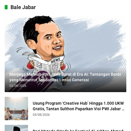
Bale Jabar
Menjaga Marwah PWI Jawa Barat di Era AI: Tantangan Berat
yang Menuntut Solidaritas Lintas Generasi
03/08/2026
Usung Program ‘Creative Hub’ Hingga 1.000 UKW
Gratis, Tantan Sulthon Paparkan Visi PWI Jabar di
Kota Bogor
03/08/2026