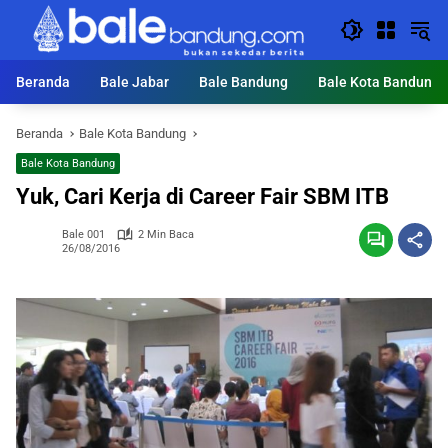
Langsung
ke
konten
Beranda
Bale Jabar
Bale Bandung
Bale Kota Bandung
Beranda
Bale Kota Bandung
Bale Kota Bandung
Yuk, Cari Kerja di Career Fair SBM ITB
Bale 001
2 Min Baca
26/08/2016