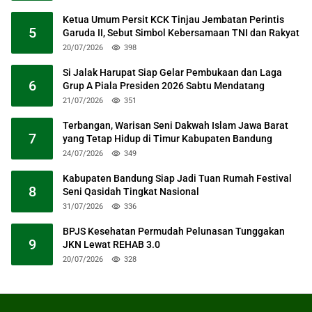
Ketua Umum Persit KCK Tinjau Jembatan Perintis
5
Garuda II, Sebut Simbol Kebersamaan TNI dan Rakyat
20/07/2026
398
Si Jalak Harupat Siap Gelar Pembukaan dan Laga
6
Grup A Piala Presiden 2026 Sabtu Mendatang
21/07/2026
351
Terbangan, Warisan Seni Dakwah Islam Jawa Barat
7
yang Tetap Hidup di Timur Kabupaten Bandung
24/07/2026
349
Kabupaten Bandung Siap Jadi Tuan Rumah Festival
8
Seni Qasidah Tingkat Nasional
31/07/2026
336
BPJS Kesehatan Permudah Pelunasan Tunggakan
9
JKN Lewat REHAB 3.0
20/07/2026
328