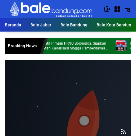
Langsung
ke
konten
Beranda
Bale Jabar
Bale Bandung
Bale Kota Bandung
Abdul Latif Pimpin PRNU Bojongloa, Siapkan
Telkom 
Breaking News
Penguatan Kaderisasi hingga Pemberdayaan
Kabupat
Ekonomi Umat
Ekonomi